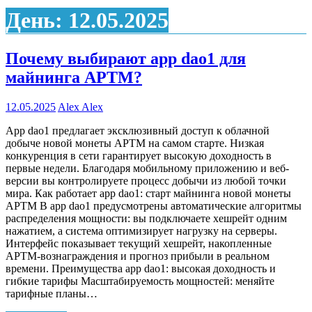
День:
12.05.2025
Почему выбирают app dao1 для
майнинга APTM?
12.05.2025
Alex Alex
App dao1 предлагает эксклюзивный доступ к облачной
добыче новой монеты APTM на самом старте. Низкая
конкуренция в сети гарантирует высокую доходность в
первые недели. Благодаря мобильному приложению и веб-
версии вы контролируете процесс добычи из любой точки
мира. Как работает app dao1: старт майнинга новой монеты
APTM В app dao1 предусмотрены автоматические алгоритмы
распределения мощности: вы подключаете хешрейт одним
нажатием, а система оптимизирует нагрузку на серверы.
Интерфейс показывает текущий хешрейт, накопленные
APTM-вознаграждения и прогноз прибыли в реальном
времени. Преимущества app dao1: высокая доходность и
гибкие тарифы Масштабируемость мощностей: меняйте
тарифные планы…