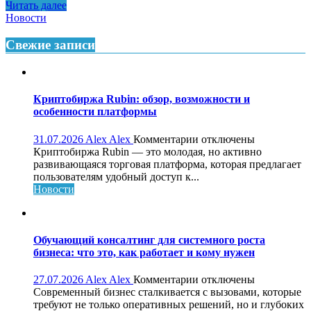
Читать далее
Новости
Свежие записи
Криптобиржа Rubin: обзор, возможности и
особенности платформы
к
31.07.2026
Alex Alex
Комментарии
отключены
записи
Криптобиржа Rubin — это молодая, но активно
Криптобиржа
развивающаяся торговая платформа, которая предлагает
Rubin:
пользователям удобный доступ к...
обзор,
Новости
возможности
и
особенности
платформы
Обучающий консалтинг для системного роста
бизнеса: что это, как работает и кому нужен
к
27.07.2026
Alex Alex
Комментарии
отключены
записи
Современный бизнес сталкивается с вызовами, которые
Обучающий
требуют не только оперативных решений, но и глубоких