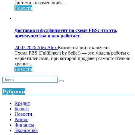
консалтинг
системных изменений....
для
Новости
системного
роста
бизнеса:
что
Доставка и фулфилмент по схеме FBS: что это,
это,
преимущества и как работает
как
работает
к
24.07.2026
Alex Alex
Комментарии
отключены
и
записи
Схема FBS (Fulfillment by Seller) — это модель работы с
кому
Доставка
маркетплейсами, при которой продавец самостоятельно
нужен
и
хранит...
фулфилмент
Новости
по
схеме
FBS:
что
Рубрики
это,
преимущества
Kредит
и
Бизнес
как
Новости
работает
Разное
Финансы
Экономика