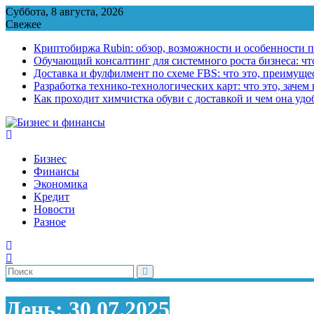
Перейти
Суббота, 8 августа, 2026
к
Свежее
содержимому
Криптобиржа Rubin: обзор, возможности и особенности 
Обучающий консалтинг для системного роста бизнеса: что
Доставка и фулфилмент по схеме FBS: что это, преимущес
Разработка технико-технологических карт: что это, зачем
Как проходит химчистка обуви с доставкой и чем она удо
Бизнес
Финансы
Экономика
Kредит
Новости
Разное
День:
30.07.2025