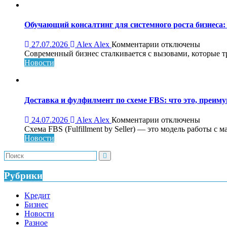
обзор,
возможности
и
Обучающий консалтинг для системного роста бизнеса: 
особенности
платформы
к
27.07.2026
Alex Alex
Комментарии
отключены
записи
Современный бизнес сталкивается с вызовами, которые т
Обучающий
Новости
консалтинг
для
системного
роста
Доставка и фулфилмент по схеме FBS: что это, преиму
бизнеса:
что
к
24.07.2026
Alex Alex
Комментарии
отключены
это,
записи
Схема FBS (Fulfillment by Seller) — это модель работы с 
как
Доставка
Новости
работает
и
и
фулфилмент
кому
по
нужен
схеме
Рубрики
FBS:
что
Kредит
это,
Бизнес
преимущества
Новости
и
Разное