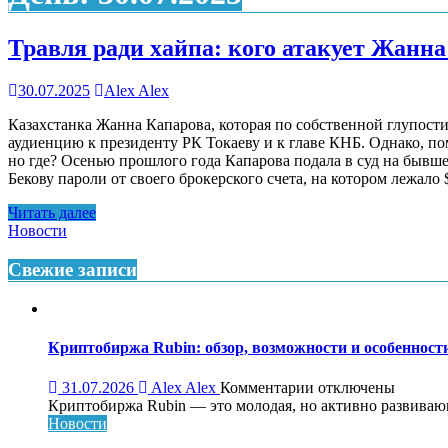
Травля ради хайпа: кого атакует Жанн
30.07.2025
Alex Alex
Казахстанка Жанна Капарова, которая по собственной глупости
аудиенцию к президенту РК Токаеву и к главе КНБ. Однако, 
но где? Осенью прошлого года Капарова подала в суд на бывшег
Бекову пароли от своего брокерского счета, на котором лежал
Читать далее
Новости
Свежие записи
Криптобиржа Rubin: обзор, возможности и особеннос
к
31.07.2026
Alex Alex
Комментарии
отключены
записи
Криптобиржа Rubin — это молодая, но активно развивающа
Криптобиржа
Новости
Rubin: