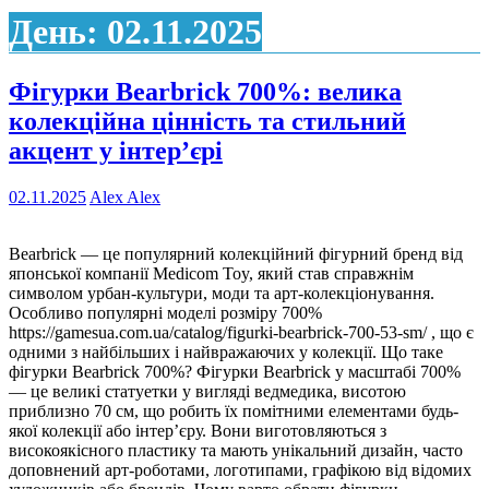
День:
02.11.2025
Фігурки Bearbrick 700%: велика
колекційна цінність та стильний
акцент у інтер’єрі
02.11.2025
Alex Alex
Bearbrick — це популярний колекційний фігурний бренд від
японської компанії Medicom Toy, який став справжнім
символом урбан-культури, моди та арт-колекціонування.
Особливо популярні моделі розміру 700%
https://gamesua.com.ua/catalog/figurki-bearbrick-700-53-sm/ , що є
одними з найбільших і найвражаючих у колекції. Що таке
фігурки Bearbrick 700%? Фігурки Bearbrick у масштабі 700%
— це великі статуетки у вигляді ведмедика, висотою
приблизно 70 см, що робить їх помітними елементами будь-
якої колекції або інтер’єру. Вони виготовляються з
високоякісного пластику та мають унікальний дизайн, часто
доповнений арт-роботами, логотипами, графікою від відомих