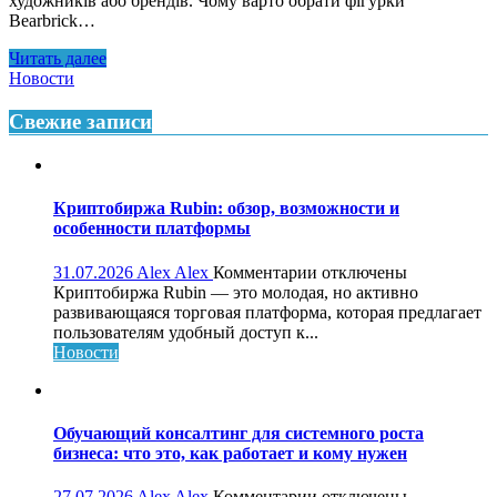
художників або брендів. Чому варто обрати фігурки
Bearbrick…
Читать далее
Новости
Свежие записи
Криптобиржа Rubin: обзор, возможности и
особенности платформы
к
31.07.2026
Alex Alex
Комментарии
отключены
записи
Криптобиржа Rubin — это молодая, но активно
Криптобиржа
развивающаяся торговая платформа, которая предлагает
Rubin:
пользователям удобный доступ к...
обзор,
Новости
возможности
и
особенности
платформы
Обучающий консалтинг для системного роста
бизнеса: что это, как работает и кому нужен
к
27.07.2026
Alex Alex
Комментарии
отключены