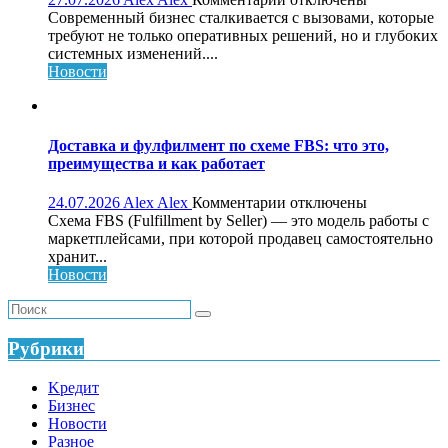
записи
Современный бизнес сталкивается с вызовами, которые
Обучающий
требуют не только оперативных решений, но и глубоких
консалтинг
системных изменений....
для
Новости
системного
роста
бизнеса:
что
Доставка и фулфилмент по схеме FBS: что это,
это,
преимущества и как работает
как
работает
к
24.07.2026
Alex Alex
Комментарии
отключены
и
записи
Схема FBS (Fulfillment by Seller) — это модель работы с
кому
Доставка
маркетплейсами, при которой продавец самостоятельно
нужен
и
хранит...
фулфилмент
Новости
по
схеме
FBS:
что
Рубрики
это,
преимущества
Kредит
и
Бизнес
как
Новости
работает
Разное