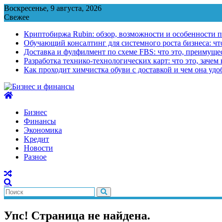
Перейти
Воскресенье, 9 августа, 2026
к
Свежее
содержимому
Криптобиржа Rubin: обзор, возможности и особенности 
Обучающий консалтинг для системного роста бизнеса: что
Доставка и фулфилмент по схеме FBS: что это, преимущес
Разработка технико-технологических карт: что это, зачем
Как проходит химчистка обуви с доставкой и чем она удо
Бизнес
Финансы
Экономика
Kредит
Новости
Разное
Упс! Страница не найдена.