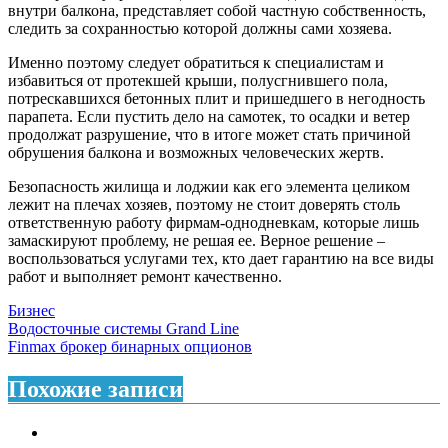
внутри балкона, представляет собой частную собственность,
следить за сохранностью которой должны сами хозяева.
Именно поэтому следует обратиться к специалистам и
избавиться от протекшей крыши, полусгнившего пола,
потрескавшихся бетонных плит и пришедшего в негодность
парапета. Если пустить дело на самотек, то осадки и ветер
продолжат разрушение, что в итоге может стать причиной
обрушения балкона и возможных человеческих жертв.
Безопасность жилища и лоджии как его элемента целиком
лежит на плечах хозяев, поэтому не стоит доверять столь
ответственную работу фирмам-однодневкам, которые лишь
замаскируют проблему, не решая ее. Верное решение –
воспользоваться услугами тех, кто дает гарантию на все виды
работ и выполняет ремонт качественно.
Бизнес
Навигация
Водосточные системы Grand Line
Finmax брокер бинарных опционов
по
записям
Похожие записи