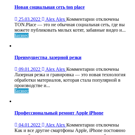
Новая социальная сеть ton place
к
25.03.2022
Alex Alex
Комментарии
отключены
записи
TON.Place — это не обычная социальная сеть, где вы
Новая
можете публиковать милых котят, забавные видео и...
социальная
Бизнес
сеть
ton
place
Преимущества лазерной резки
к
09.01.2022
Alex Alex
Комментарии
отключены
записи
Лазерная резка и гравировка — это новая технология
Преимущества
обработки материалов, которая стала популярной в
лазерной
производстве и...
резки
Бизнес
Профессиональный ремонт Apple iPhone
к
04.01.2022
Alex Alex
Комментарии
отключены
записи
Как и все другие смартфоны Apple, iPhone постоянно