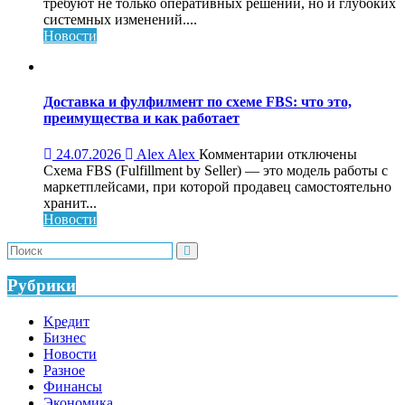
Обучающий
требуют не только оперативных решений, но и глубоких
консалтинг
системных изменений....
для
Новости
системного
роста
бизнеса:
что
Доставка и фулфилмент по схеме FBS: что это,
это,
преимущества и как работает
как
работает
к
24.07.2026
Alex Alex
Комментарии
отключены
и
записи
Схема FBS (Fulfillment by Seller) — это модель работы с
кому
Доставка
маркетплейсами, при которой продавец самостоятельно
нужен
и
хранит...
фулфилмент
Новости
по
схеме
FBS:
что
Рубрики
это,
преимущества
Kредит
и
Бизнес
как
Новости
работает
Разное
Финансы
Экономика