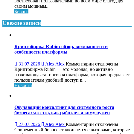
Профессиональны
востребован пользователями во всем мире благодаря
ремонт
своим мощным...
Apple
Бизнес
iPhone
Свежие записи
Криптобиржа Rubin: обзор, возможности и
особенности платформы
к
31.07.2026
Alex Alex
Комментарии
отключены
записи
Криптобиржа Rubin — это молодая, но активно
Криптобиржа
развивающаяся торговая платформа, которая предлагает
Rubin:
пользователям удобный доступ к...
обзор,
Новости
возможности
и
особенности
платформы
Обучающий консалтинг для системного роста
бизнеса: что это, как работает и кому нужен
к
27.07.2026
Alex Alex
Комментарии
отключены
записи
Современный бизнес сталкивается с вызовами, которые