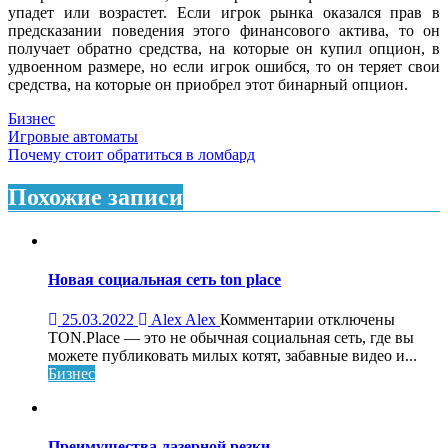
упадет или возрастет. Если игрок рынка оказался прав в
предсказании поведения этого финансового актива, то он
получает обратно средства, на которые он купил опцион, в
удвоенном размере, но если игрок ошибся, то он теряет свои
средства, на которые он приобрел этот бинарный опцион.
Бизнес
Навигация
Игровые автоматы
Почему стоит обратиться в ломбард
по
записям
Похожие записи
Новая социальная сеть ton place
к
25.03.2022
Alex Alex
Комментарии
отключены
записи
TON.Place — это не обычная социальная сеть, где вы
Новая
можете публиковать милых котят, забавные видео и...
социальная
Бизнес
сеть
ton
place
Преимущества лазерной резки