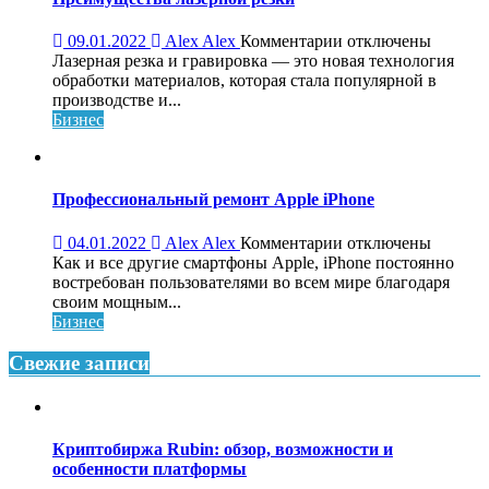
к
09.01.2022
Alex Alex
Комментарии
отключены
записи
Лазерная резка и гравировка — это новая технология
Преимущества
обработки материалов, которая стала популярной в
лазерной
производстве и...
резки
Бизнес
Профессиональный ремонт Apple iPhone
к
04.01.2022
Alex Alex
Комментарии
отключены
записи
Как и все другие смартфоны Apple, iPhone постоянно
Профессиональны
востребован пользователями во всем мире благодаря
ремонт
своим мощным...
Apple
Бизнес
iPhone
Свежие записи
Криптобиржа Rubin: обзор, возможности и
особенности платформы