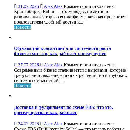
к
31.07.2026
Alex Alex
Комментарии
отключены
записи
Криптобиржа Rubin — это молодая, но активно
Криптобиржа
развивающаяся торговая платформа, которая предлагает
Rubin:
пользователям удобный доступ к...
обзор,
Новости
возможности
и
особенности
платформы
Обучающий консалтинг для системного роста
бизнеса: что это, как работает и кому нужен
к
27.07.2026
Alex Alex
Комментарии
отключены
записи
Современный бизнес сталкивается с вызовами, которые
Обучающий
требуют не только оперативных решений, но и глубоких
консалтинг
системных изменений....
для
Новости
системного
роста
бизнеса:
что
Доставка и фулфилмент по схеме FBS: что это,
это,
преимущества и как работает
как
работает
к
24.07.2026
Alex Alex
Комментарии
отключены
и
записи
Схема FBS (Fulfillment by Seller) — это модель работы с