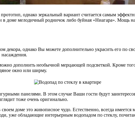
 прототип, однако зеркальный вариант считается самым эффектн
 ли в доме мелодичный родничок либо буйная «Ниагара». Мощь н
том декора, однако Вы можете дополнительно украсить его по сво
и насаждения.
 можно дополнить необычной мерцающей подсветкой. Кроме того
дяное окно или ширму.
гурными панелями. В этом случае Ваши гости будут заинтересов
ыглядит тоже очень оригинально.
 своем доме это живописное чудо. Естественно, всегда имеется 
юди, уже обладающие интерьерным водопадом по стеклу, почита