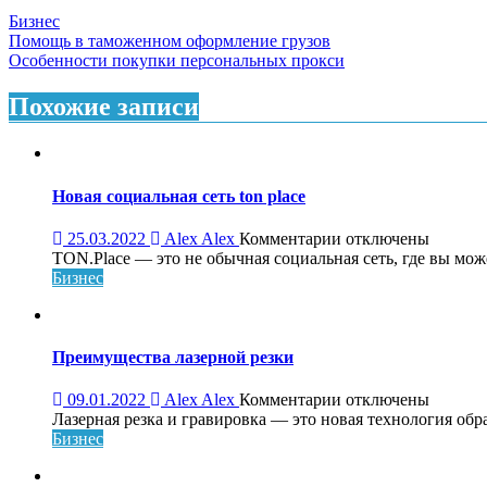
Бизнес
Навигация
Помощь в таможенном оформление грузов
Особенности покупки персональных прокси
по
записям
Похожие записи
Новая социальная сеть ton place
к
25.03.2022
Alex Alex
Комментарии
отключены
записи
TON.Place — это не обычная социальная сеть, где вы може
Новая
Бизнес
социальная
сеть
ton
place
Преимущества лазерной резки
к
09.01.2022
Alex Alex
Комментарии
отключены
записи
Лазерная резка и гравировка — это новая технология обра
Преимущества
Бизнес
лазерной
резки