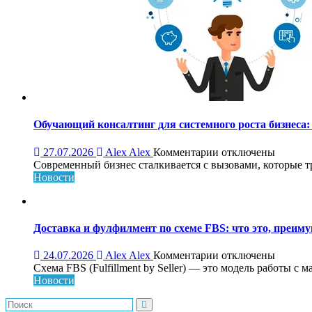
Обучающий консалтинг для системного роста бизнеса: 
к
27.07.2026
Alex Alex
Комментарии
отключены
записи
Современный бизнес сталкивается с вызовами, которые т
Обучающий
Новости
консалтинг
для
системного
роста
Доставка и фулфилмент по схеме FBS: что это, преиму
бизнеса:
что
к
24.07.2026
Alex Alex
Комментарии
отключены
это,
записи
Схема FBS (Fulfillment by Seller) — это модель работы с 
как
Доставка
Новости
работает
и
и
фулфилмент