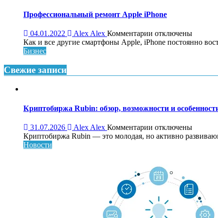
Профессиональный ремонт Apple iPhone
к
04.01.2022
Alex Alex
Комментарии
отключены
записи
Как и все другие смартфоны Apple, iPhone постоянно вос
Профессиональны
Бизнес
ремонт
Apple
Свежие записи
iPhone
Криптобиржа Rubin: обзор, возможности и особеннос
к
31.07.2026
Alex Alex
Комментарии
отключены
записи
Криптобиржа Rubin — это молодая, но активно развивающа
Криптобиржа
Новости
Rubin:
обзор,
возможности
и
особенности
платформы