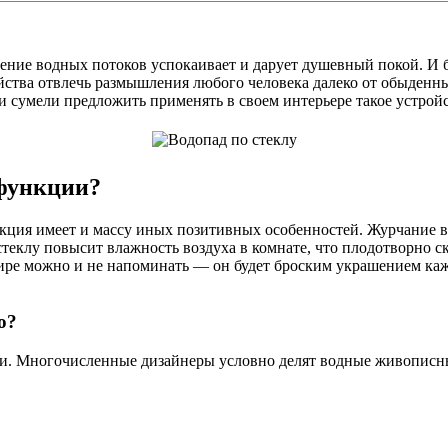
рение водных потоков успокаивает и дарует душевный покой. И б
ства отвлечь размышления любого человека далеко от обыденных
 сумели предложить применять в своем интерьере такое устройс
 функции?
ция имеет и массу иных позитивных особенностей. Журчание во
клу повысит влажность воздуха в комнате, что плодотворно ска
тире можно и не напоминать — он будет броским украшением каж
о?
ции. Многочисленные дизайнеры условно делят водные живописны