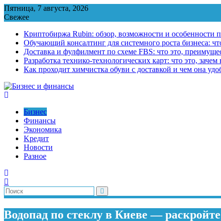
Перейти
Пятница, 7 августа, 2026
к
Свежее
содержимому
Криптобиржа Rubin: обзор, возможности и особенности 
Обучающий консалтинг для системного роста бизнеса: что
Доставка и фулфилмент по схеме FBS: что это, преимущес
Разработка технико-технологических карт: что это, зачем
Как проходит химчистка обуви с доставкой и чем она удо
Бизнес
Финансы
Экономика
Kредит
Новости
Разное
Водопад по стеклу в Киеве — раскройте