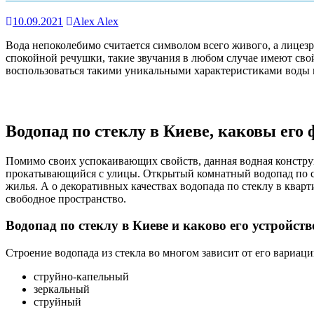
10.09.2021
Alex Alex
Вода непоколебимо считается символом всего живого, а лицез
спокойной речушки, такие звучания в любом случае имеют свой
воспользоваться такими уникальными характеристиками воды и
Водопад по стеклу в Киеве, каковы его
Помимо своих успокаивающих свойств, данная водная конструк
прокатывающийся с улицы. Открытый комнатный водопад по сте
жилья. А о декоративных качествах водопада по стеклу в квар
свободное пространство.
Водопад по стеклу в Киеве и каково его устройств
Строение водопада из стекла во многом зависит от его вариа
струйно-капельный
зеркальный
струйный