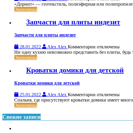
записи
«Дорнит» — геотекстиль, полиэфирная или полипропиле
Дорнит:
Экономика
область
применения
Запчасти для плиты индезит
Запчасти для плиты индезит
к
28.01.2022
Alex Alex
Комментарии
отключены
записи
Ни одну кухню невозможно представить без плиты, будь то
Запчасти
Экономика
для
плиты
Кроватки домики для детской
индезит
Кроватки домики для детской
к
25.01.2022
Alex Alex
Комментарии
отключены
записи
Спальня, где присутствуют кроватки домики имеет много
Кроватки
Экономика
домики
для
Свежие записи
детской