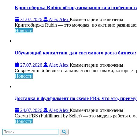
Криптобиржа Rubin: обзор, возможности и особеннос
к
31.07.2026
Alex Alex
Комментарии
отключены
записи
Криптобиржа Rubin — это молодая, но активно развивающа
Криптобиржа
Новости
Rubin:
обзор,
возможности
и
Обучающий консалтинг для системного роста бизнеса: 
особенности
платформы
к
27.07.2026
Alex Alex
Комментарии
отключены
записи
Современный бизнес сталкивается с вызовами, которые т
Обучающий
Новости
консалтинг
для
системного
роста
Доставка и фулфилмент по схеме FBS: что это, преиму
бизнеса:
что
к
24.07.2026
Alex Alex
Комментарии
отключены
это,
записи
Схема FBS (Fulfillment by Seller) — это модель работы с 
как
Доставка
Новости
работает
и
и
фулфилмент
кому