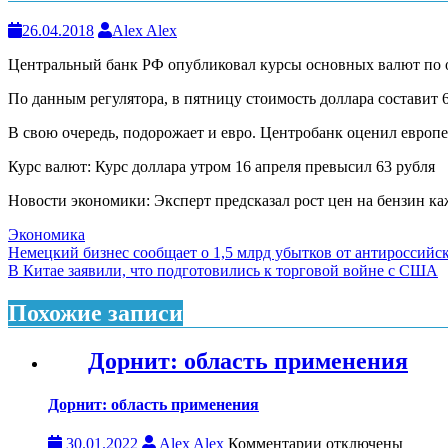
26.04.2018
Alex Alex
Центральный банк РФ опубликовал курсы основных валют по от
По данным регулятора, в пятницу стоимость доллара составит 62
В свою очередь, подорожает и евро. Центробанк оценил европей
Курс валют: Курс доллара утром 16 апреля превысил 63 рубля
Новости экономики: Эксперт предсказал рост цен на бензин к
Экономика
Навигация
Немецкий бизнес сообщает о 1,5 млрд убытков от антироссийс
В Китае заявили, что подготовились к торговой войне с США
по
записям
Похожие записи
Дорнит: область применения
Дорнит: область применения
к
30.01.2022
Alex Alex
Комментарии
отключены