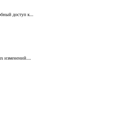
бный доступ к...
х изменений....