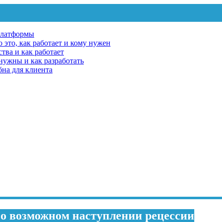
платформы
 это, как работает и кому нужен
тва и как работает
 нужны и как разработать
бна для клиента
о возможном наступлении рецессии