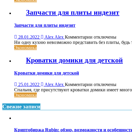
область
применения
Запчасти для плиты индезит
Запчасти для плиты индезит
к
28.01.2022
Alex Alex
Комментарии
отключены
записи
Ни одну кухню невозможно представить без плиты, будь то
Запчасти
Экономика
для
плиты
Кроватки домики для детской
индезит
Кроватки домики для детской
к
25.01.2022
Alex Alex
Комментарии
отключены
записи
Спальня, где присутствуют кроватки домики имеет много
Кроватки
Экономика
домики
для
Свежие записи
детской
Криптобиржа Rubin: обзор, возможности и особеннос