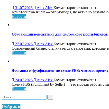
к
31.07.2026
Alex Alex
Комментарии
отключены
записи
Криптобиржа Rubin — это молодая, но активно развивающа
Криптобиржа
Новости
Rubin:
обзор,
возможности
и
Обучающий консалтинг для системного роста бизнеса: 
особенности
платформы
к
27.07.2026
Alex Alex
Комментарии
отключены
записи
Современный бизнес сталкивается с вызовами, которые т
Обучающий
Новости
консалтинг
для
системного
роста
Доставка и фулфилмент по схеме FBS: что это, преиму
бизнеса:
что
к
24.07.2026
Alex Alex
Комментарии
отключены
это,
записи
Схема FBS (Fulfillment by Seller) — это модель работы с 
как
Доставка
Новости
работает
и
и
фулфилмент
кому
по
нужен
схеме
Рубрики