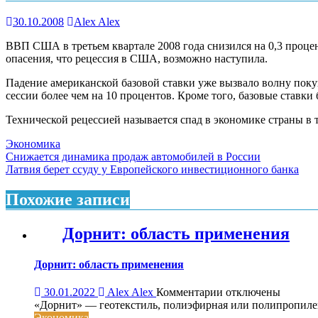
30.10.2008
Alex Alex
ВВП США в третьем квартале 2008 года снизился на 0,3 проц
опасения, что рецессия в США, возможно наступила.
Падение американской базовой ставки уже вызвало волну пок
сессии более чем на 10 процентов. Кроме того, базовые ставки
Технической рецессией называется спад в экономике страны в 
Экономика
Навигация
Снижается динамика продаж автомобилей в России
Латвия берет ссуду у Европейского инвестиционного банка
по
записям
Похожие записи
Дорнит: область применения
Дорнит: область применения
к
30.01.2022
Alex Alex
Комментарии
отключены
записи
«Дорнит» — геотекстиль, полиэфирная или полипропиле
Дорнит:
Экономика