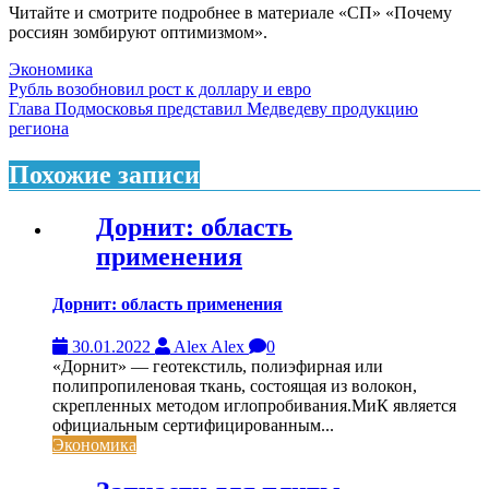
Читайте и смотрите подробнее в материале «СП» «Почему
россиян зомбируют оптимизмом».
Экономика
Навигация
Рубль возобновил рост к доллару и евро
Глава Подмосковья представил Медведеву продукцию
по
региона
записям
Похожие записи
Дорнит: область
применения
Дорнит: область применения
30.01.2022
Alex Alex
0
«Дорнит» — геотекстиль, полиэфирная или
полипропиленовая ткань, состоящая из волокон,
скрепленных методом иглопробивания.МиК является
официальным сертифицированным...
Экономика