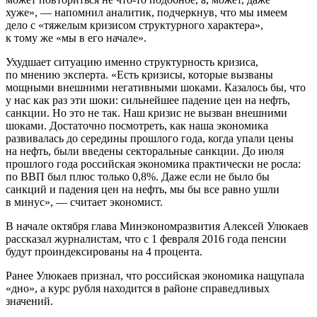
хуже», — напомнил аналитик, подчеркнув, что мы имеем
дело с «тяжелым кризисом структурного характера»,
к тому же «мы в его начале».
Ухудшает ситуацию именно структурность кризиса,
по мнению эксперта. «Есть кризисы, которые вызваны
мощными внешними негативными шоками. Казалось бы, что
у нас как раз эти шоки: сильнейшее падение цен на нефть,
санкции. Но это не так. Наш кризис не вызван внешними
шоками. Достаточно посмотреть, как наша экономика
развивалась до середины прошлого года, когда упали цены
на нефть, были введены секторальные санкции. До июля
прошлого года российская экономика практически не росла:
по ВВП был плюс только 0,8%. Даже если не было бы
санкций и падения цен на нефть, мы бы все равно ушли
в минус», — считает экономист.
В начале октября глава Минэкономразвития Алексей Улюкаев
рассказал журналистам, что с 1 февраля 2016 года пенсии
будут проиндексированы на 4 процента.
Ранее Улюкаев признал, что российская экономика нащупала
«дно», а курс рубля находится в районе справедливых
значений.