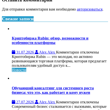
Для отправки комментария вам необходимо
авторизоваться
.
Свежие записи
Криптобиржа Rubin: обзор, возможности и
особенности платформы
к
31.07.2026
Alex Alex
Комментарии
отключены
записи
Криптобиржа Rubin — это молодая, но активно
Криптобиржа
развивающаяся торговая платформа, которая предлагает
Rubin:
пользователям удобный доступ к...
обзор,
Новости
возможности
и
особенности
платформы
Обучающий консалтинг для системного роста
бизнеса: что это, как работает и кому нужен
к
27.07.2026
Alex Alex
Комментарии
отключены
записи
Современный бизнес сталкивается с вызовами, которые