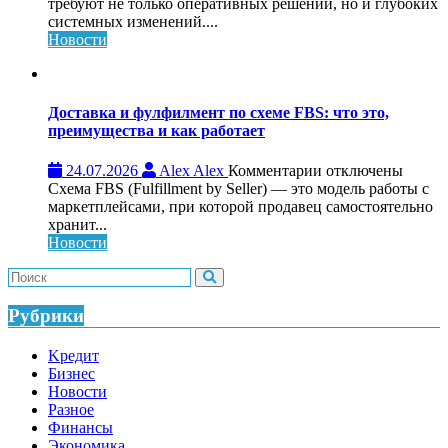
Обучающий
требуют не только оперативных решений, но и глубоких
консалтинг
системных изменений....
для
Новости
системного
роста
бизнеса:
что
Доставка и фулфилмент по схеме FBS: что это,
это,
преимущества и как работает
как
работает
к
24.07.2026
Alex Alex
Комментарии
отключены
и
записи
Схема FBS (Fulfillment by Seller) — это модель работы с
кому
Доставка
маркетплейсами, при которой продавец самостоятельно
нужен
и
хранит...
фулфилмент
Новости
по
схеме
FBS:
что
Рубрики
это,
преимущества
Kредит
и
Бизнес
как
Новости
работает
Разное
Финансы
Экономика