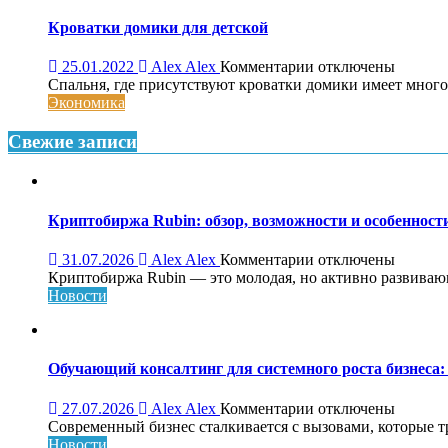
Кроватки домики для детской
к
25.01.2022
Alex Alex
Комментарии
отключены
записи
Спальня, где присутствуют кроватки домики имеет много
Кроватки
Экономика
домики
для
Свежие записи
детской
Криптобиржа Rubin: обзор, возможности и особеннос
к
31.07.2026
Alex Alex
Комментарии
отключены
записи
Криптобиржа Rubin — это молодая, но активно развивающа
Криптобиржа
Новости
Rubin:
обзор,
возможности
и
Обучающий консалтинг для системного роста бизнеса: 
особенности
платформы
к
27.07.2026
Alex Alex
Комментарии
отключены
записи
Современный бизнес сталкивается с вызовами, которые т
Обучающий
Новости