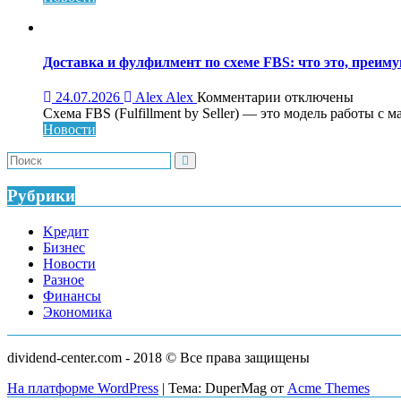
консалтинг
для
системного
роста
Доставка и фулфилмент по схеме FBS: что это, преиму
бизнеса:
что
к
24.07.2026
Alex Alex
Комментарии
отключены
это,
записи
Схема FBS (Fulfillment by Seller) — это модель работы с 
как
Доставка
Новости
работает
и
и
фулфилмент
кому
по
нужен
схеме
Рубрики
FBS:
что
Kредит
это,
Бизнес
преимущества
Новости
и
Разное
как
Финансы
работает
Экономика
dividend-center.com - 2018 © Все права защищены
На платформе WordPress
|
Тема: DuperMag от
Acme Themes