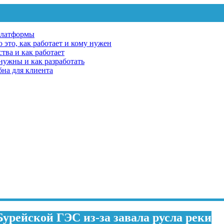
платформы
 это, как работает и кому нужен
тва и как работает
 нужны и как разработать
бна для клиента
урейской ГЭС из-за завала русла реки