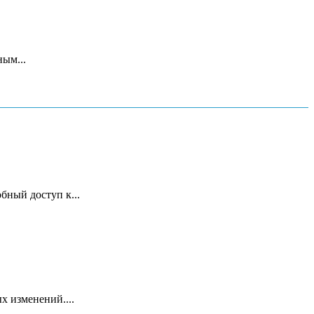
ым...
бный доступ к...
х изменений....