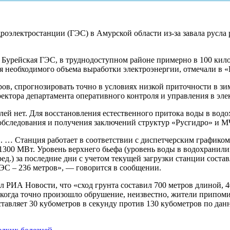
электростанции (ГЭС) в Амурской области из-за завала русла 
Бурейская ГЭС, в труднодоступном районе примерно в 100 кило
 необходимого объема выработки электроэнергии, отмечали в «Р
в, спрогнозировать точно в условиях низкой приточности в зим
ктора департамента оперативного контроля и управления в эле
лей нет. Для восстановления естественного притока воды в вод
обследования и получения заключений структур «Русгидро» и М
. … Станция работает в соответствии с диспетчерским графиком
1300 МВт. Уровень верхнего бьефа (уровень воды в водохранили
ед.) за последние дни с учетом текущей загрузки станции состав
ГЭС – 236 метров», — говорится в сообщении.
 РИА Новости, что «сход грунта составил 700 метров длиной, 4
, когда точно произошло обрушение, неизвестно, жители припоми
авляет 30 кубометров в секунду против 130 кубометров по данн