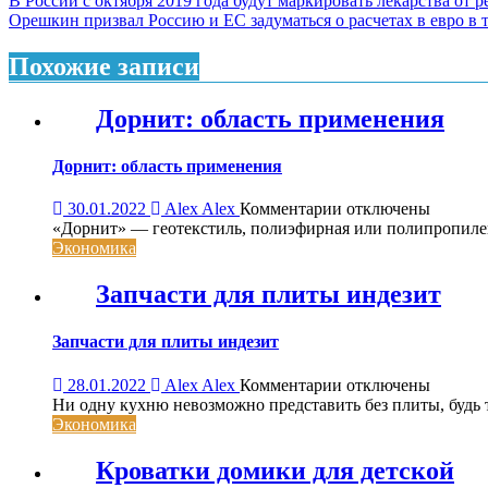
Навигация
В России с октября 2019 года будут маркировать лекарства от 
Орешкин призвал Россию и ЕС задуматься о расчетах в евро в 
по
записям
Похожие записи
Дорнит: область применения
Дорнит: область применения
к
30.01.2022
Alex Alex
Комментарии
отключены
записи
«Дорнит» — геотекстиль, полиэфирная или полипропиле
Дорнит:
Экономика
область
применения
Запчасти для плиты индезит
Запчасти для плиты индезит
к
28.01.2022
Alex Alex
Комментарии
отключены
записи
Ни одну кухню невозможно представить без плиты, будь то
Запчасти
Экономика
для
плиты
Кроватки домики для детской
индезит