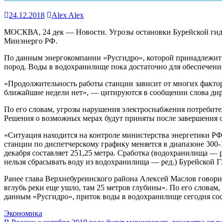
24.12.2018
Alex Alex
МОСКВА, 24 дек — Новости. Угрозы остановки Бурейской гидро
Минэнерго РФ.
По данным энергокомпании «Русгидро», которой принадлежит 
пород. Воды в водохранилище пока достаточно для обеспечения
«Продолжительность работы станции зависит от многих факторо
ближайшие недели нет», — цитируются в сообщении слова дире
По его словам, угрозы нарушения электроснабжения потребите
Решения о возможных мерах будут приняты после завершения 
«Ситуация находится на контроле министерства энергетики РФ
станции по диспетчерскому графику меняется в диапазоне 300-
декабря составляет 251,25 метра. Сработка (водохранилища — р
нельзя сбрасывать воду из водохранилища — ред.) Бурейской 
Ранее глава Верхнебуреинского района Алексей Маслов говорил
вглубь реки еще ушло, там 25 метров глубины». По его словам
данным «Русгидро», приток воды в водохранилище сегодня сост
Экономика