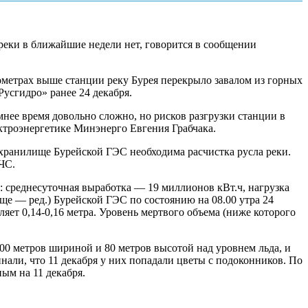
реки в ближайшие недели нет, говорится в сообщении
метрах выше станции реку Бурея перекрыло завалом из горных
усгидро» ранее 24 декабря.
нее время довольно сложно, но рисков разгрузки станции в
ктроэнергетике Минэнерго Евгения Грабчака.
охранилище Бурейской ГЭС необходима расчистка русла реки.
ЧС.
: среднесуточная выработка — 19 миллионов кВт.ч, нагрузка
ще — ред.) Бурейской ГЭС по состоянию на 08.00 утра 24
ляет 0,14-0,16 метра. Уровень мертвого объема (ниже которого
00 метров шириной и 80 метров высотой над уровнем льда, и
нали, что 11 декабря у них попадали цветы с подоконников. По
ым на 11 декабря.