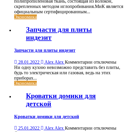
Дорнит:
полипропиленовая ткань, состоящая из волокон,
область
скрепленных методом иглопробивания.МиК является
применения
официальным сертифицированным...
Экономика
Запчасти для плиты
индезит
Запчасти для плиты индезит
к
28.01.2022
Alex Alex
Комментарии
отключены
записи
Ни одну кухню невозможно представить без плиты,
Запчасти
будь то электрическая или газовая, ведь на этих
для
приборах...
плиты
Экономика
индезит
Кроватки домики для
детской
Кроватки домики для детской
к
25.01.2022
Alex Alex
Комментарии
отключены