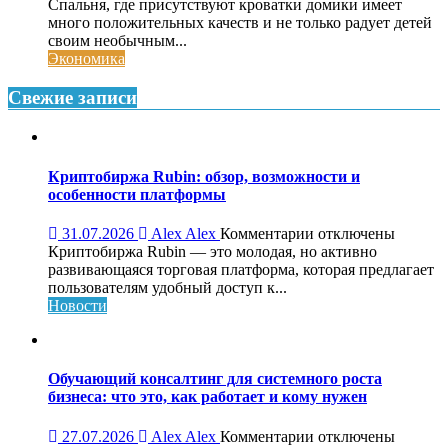
записи
Спальня, где присутствуют кроватки домики имеет
Кроватки
много положительных качеств и не только радует детей
домики
своим необычным...
для
Экономика
детской
Свежие записи
Криптобиржа Rubin: обзор, возможности и
особенности платформы
к
31.07.2026
Alex Alex
Комментарии
отключены
записи
Криптобиржа Rubin — это молодая, но активно
Криптобиржа
развивающаяся торговая платформа, которая предлагает
Rubin:
пользователям удобный доступ к...
обзор,
Новости
возможности
и
особенности
платформы
Обучающий консалтинг для системного роста
бизнеса: что это, как работает и кому нужен
к
27.07.2026
Alex Alex
Комментарии
отключены