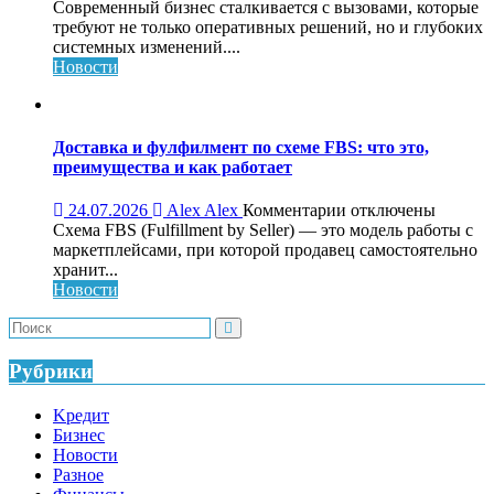
записи
Современный бизнес сталкивается с вызовами, которые
Обучающий
требуют не только оперативных решений, но и глубоких
консалтинг
системных изменений....
для
Новости
системного
роста
бизнеса:
что
Доставка и фулфилмент по схеме FBS: что это,
это,
преимущества и как работает
как
работает
к
24.07.2026
Alex Alex
Комментарии
отключены
и
записи
Схема FBS (Fulfillment by Seller) — это модель работы с
кому
Доставка
маркетплейсами, при которой продавец самостоятельно
нужен
и
хранит...
фулфилмент
Новости
по
схеме
FBS:
что
Рубрики
это,
преимущества
Kредит
и
Бизнес
как
Новости
работает
Разное