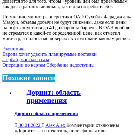
делается это для того, чтобы «уровень цен был приемлемым
как для стран-поставщиков, так и для потребителей».
По мнению министра энергетики ОАЭ Сухейля Фараджа аль-
Мазруи, объемы добычи не будут снижены, даже если цены
на нефть опустятся до 40 долларов за баррель. В ОАЭ вообще
не стремятся к какой-то определенной цене, как отметил
министр, а полностью доверяют в этом плане законам рынка.
Экономика
Навигация
Европа хочет удвоить планируемые поставки
азербайджанского газа
по
Операции по картам Сбербанка недоступны
записям
Похожие записи
Дорнит: область
применения
Дорнит: область применения
к
30.01.2022
Alex Alex
Комментарии
отключены
записи
«Дорнит» — геотекстиль, полиэфирная или