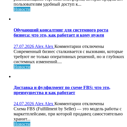
Rubin:
пользователям удобный доступ к...
обзор,
Новости
возможности
и
особенности
платформы
Обучающий консалтинг для системного роста
бизнеса: что это, как работает и кому нужен
к
27.07.2026
Alex Alex
Комментарии
отключены
записи
Современный бизнес сталкивается с вызовами, которые
Обучающий
требуют не только оперативных решений, но и глубоких
консалтинг
системных изменений....
для
Новости
системного
роста
бизнеса:
что
Доставка и фулфилмент по схеме FBS: что это,
это,
преимущества и как работает
как
работает
к
24.07.2026
Alex Alex
Комментарии
отключены
и
записи
Схема FBS (Fulfillment by Seller) — это модель работы с
кому
Доставка
маркетплейсами, при которой продавец самостоятельно
нужен
и
хранит...
фулфилмент
Новости