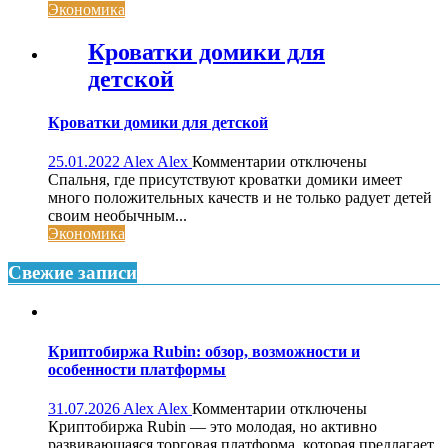
плиты
Экономика
индезит
Кроватки домики для
детской
Кроватки домики для детской
к
25.01.2022
Alex Alex
Комментарии
отключены
записи
Спальня, где присутствуют кроватки домики имеет
Кроватки
много положительных качеств и не только радует детей
домики
своим необычным...
для
Экономика
детской
Свежие записи
Криптобиржа Rubin: обзор, возможности и
особенности платформы
к
31.07.2026
Alex Alex
Комментарии
отключены
записи
Криптобиржа Rubin — это молодая, но активно
Криптобиржа
развивающаяся торговая платформа, которая предлагает