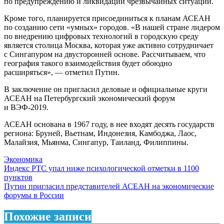
по предупреждению и ликвидации чрезвычайных ситуаций.
Кроме того, планируется присоединиться к планам АСЕАН
по созданию сети «умных» городов. «В нашей стране лидером
по внедрению цифровых технологий в городскую среду
является столица Москва, которая уже активно сотрудничает
с Сингапуром на двусторонней основе. Рассчитываем, что
география такого взаимодействия будет обоюдно
расширяться», — отметил Путин.
В заключение он пригласил деловые и официальные круги
АСЕАН на Петербургский экономический форум
и ВЭФ-2019.
АСЕАН основана в 1967 году, в нее входят десять государств
региона: Бруней, Вьетнам, Индонезия, Камбоджа, Лаос,
Малайзия, Мьянма, Сингапур, Таиланд, Филиппины.
Экономика
Навигация
Индекс РТС упал ниже психологической отметки в 1100
пунктов
по
Путин пригласил представителей АСЕАН на экономические
записям
форумы в России
Похожие записи