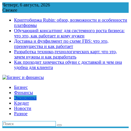
Перейти
Четверг, 6 августа, 2026
к
Свежее
содержимому
Криптобиржа Rubin: обзор, возможности и особенности
платформы
Обучающий консалтинг для системного роста бизнеса:
что это, как работает и кому нужен
Доставка и фулфилмент по схеме FBS: что это,
преимущества и как работает
Разработка технико-технологических карт: что это,
зачем нужны и как разработать
Как проходит химчистка обуви с доставкой и чем она
удобна для клиента
Бизнес
Финансы
Экономика
Kредит
Новости
Разное