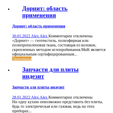
Дорнит: область
применения
Дорнит: область применения
к
30.01.2022
Alex Alex
Комментарии
отключены
записи
«Дорнит» — геотекстиль, полиэфирная или
Дорнит:
полипропиленовая ткань, состоящая из волокон,
область
скрепленных методом иглопробивания.МиК является
применения
официальным сертифицированным...
Экономика
Запчасти для плиты
индезит
Запчасти для плиты индезит
к
28.01.2022
Alex Alex
Комментарии
отключены
записи
Ни одну кухню невозможно представить без плиты,
Запчасти
будь то электрическая или газовая, ведь на этих
для
приборах...