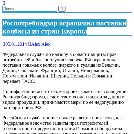
Роспотребнадзор ограничил поставки
колбасы из стран Европы
05.01.2014
Alex Alex
Федеральная служба по надзору в области защиты прав
потребителей и благополучия человека РФ ограничила
поставки говяжьих колбас, жаркого и гуляша из Бельгии,
Дании, Словакии, Франции, Италии, Нидерландов,
Португалии, Испании, Швеции, Польши и Германии,
передаёт ТАСС.
По информации агентства, которое ссылается на сообщение
Роспотребнадзорома, ведомством усилен надзор за данным
видом продукции, принимаются меры по её недопущению
на территорию РФ.
Российская служба приняла такое решение после того, как
Федеральное ведомство защиты прав потребителей
и безопасности продуктов питания Германии обнаружила
в нескольких супермаркетах, мясных магазинах и на оптовых