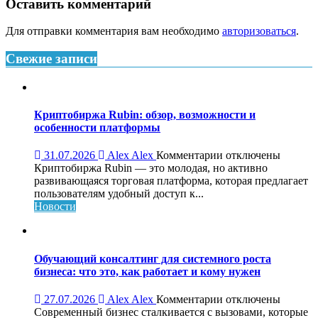
Оставить комментарий
Для отправки комментария вам необходимо
авторизоваться
.
Свежие записи
Криптобиржа Rubin: обзор, возможности и
особенности платформы
к
31.07.2026
Alex Alex
Комментарии
отключены
записи
Криптобиржа Rubin — это молодая, но активно
Криптобиржа
развивающаяся торговая платформа, которая предлагает
Rubin:
пользователям удобный доступ к...
обзор,
Новости
возможности
и
особенности
платформы
Обучающий консалтинг для системного роста
бизнеса: что это, как работает и кому нужен
к
27.07.2026
Alex Alex
Комментарии
отключены
записи
Современный бизнес сталкивается с вызовами, которые