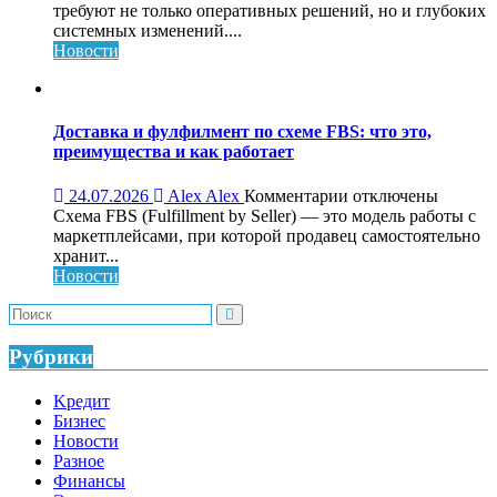
Обучающий
требуют не только оперативных решений, но и глубоких
консалтинг
системных изменений....
для
Новости
системного
роста
бизнеса:
что
Доставка и фулфилмент по схеме FBS: что это,
это,
преимущества и как работает
как
работает
к
24.07.2026
Alex Alex
Комментарии
отключены
и
записи
Схема FBS (Fulfillment by Seller) — это модель работы с
кому
Доставка
маркетплейсами, при которой продавец самостоятельно
нужен
и
хранит...
фулфилмент
Новости
по
схеме
FBS:
что
Рубрики
это,
преимущества
Kредит
и
Бизнес
как
Новости
работает
Разное
Финансы