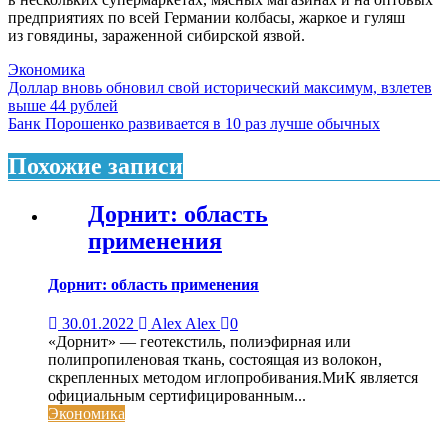
предприятиях по всей Германии колбасы, жаркое и гуляш
из говядины, зараженной сибирской язвой.
Экономика
Навигация
Доллар вновь обновил свой исторический максимум, взлетев
выше 44 рублей
по
Банк Порошенко развивается в 10 раз лучше обычных
записям
Похожие записи
Дорнит: область
применения
Дорнит: область применения
30.01.2022
Alex Alex
0
«Дорнит» — геотекстиль, полиэфирная или
полипропиленовая ткань, состоящая из волокон,
скрепленных методом иглопробивания.МиК является
официальным сертифицированным...
Экономика