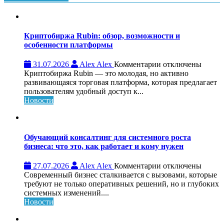
Криптобиржа Rubin: обзор, возможности и
особенности платформы
к
31.07.2026
Alex Alex
Комментарии
отключены
записи
Криптобиржа Rubin — это молодая, но активно
Криптобиржа
развивающаяся торговая платформа, которая предлагает
Rubin:
пользователям удобный доступ к...
обзор,
Новости
возможности
и
особенности
платформы
Обучающий консалтинг для системного роста
бизнеса: что это, как работает и кому нужен
к
27.07.2026
Alex Alex
Комментарии
отключены
записи
Современный бизнес сталкивается с вызовами, которые
Обучающий
требуют не только оперативных решений, но и глубоких
консалтинг
системных изменений....
для
Новости
системного
роста