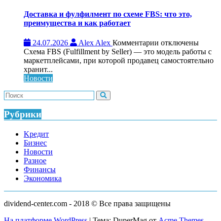
бизнеса:
что
Доставка и фулфилмент по схеме FBS: что это,
это,
преимущества и как работает
как
работает
к
24.07.2026
Alex Alex
Комментарии
отключены
и
записи
Схема FBS (Fulfillment by Seller) — это модель работы с
кому
Доставка
маркетплейсами, при которой продавец самостоятельно
нужен
и
хранит...
фулфилмент
Новости
по
схеме
FBS:
что
Рубрики
это,
преимущества
Kредит
и
Бизнес
как
Новости
работает
Разное
Финансы
Экономика
dividend-center.com - 2018 © Все права защищены
На платформе WordPress
|
Тема: DuperMag от
Acme Themes