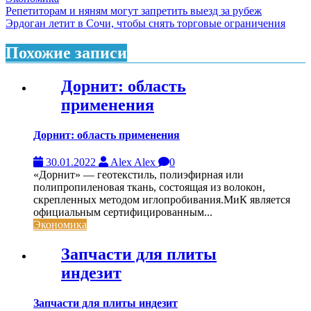
Навигация
Репетиторам и няням могут запретить выезд за рубеж
Эрдоган летит в Сочи, чтобы снять торговые ограничения
по
записям
Похожие записи
Дорнит: область
применения
Дорнит: область применения
30.01.2022
Alex Alex
0
«Дорнит» — геотекстиль, полиэфирная или
полипропиленовая ткань, состоящая из волокон,
скрепленных методом иглопробивания.МиК является
официальным сертифицированным...
Экономика
Запчасти для плиты
индезит
Запчасти для плиты индезит