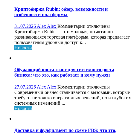
Криптобиржа Rubin: обзор, возможности и
особенности платформы
к
31.07.2026
Alex Alex
Комментарии
отключены
записи
Криптобиржа Rubin — это молодая, но активно
Криптобиржа
развивающаяся торговая платформа, которая предлагает
Rubin:
пользователям удобный доступ к...
обзор,
Новости
возможности
и
особенности
платформы
Обучающий консалтинг для системного роста
бизнеса: что это, как работает и кому нужен
к
27.07.2026
Alex Alex
Комментарии
отключены
записи
Современный бизнес сталкивается с вызовами, которые
Обучающий
требуют не только оперативных решений, но и глубоких
консалтинг
системных изменений....
для
Новости
системного
роста
бизнеса:
что
Доставка и фулфилмент по схеме FBS: что это,