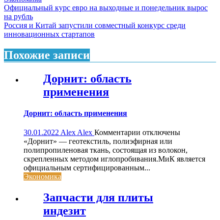
Навигация
Официальный курс евро на выходные и понедельник вырос
на рубль
по
Россия и Китай запустили совместный конкурс среди
записям
инновационных стартапов
Похожие записи
Дорнит: область
применения
Дорнит: область применения
к
30.01.2022
Alex Alex
Комментарии
отключены
записи
«Дорнит» — геотекстиль, полиэфирная или
Дорнит:
полипропиленовая ткань, состоящая из волокон,
область
скрепленных методом иглопробивания.МиК является
применения
официальным сертифицированным...
Экономика
Запчасти для плиты
индезит