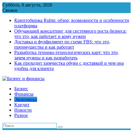
Перейти
Суббота, 8 августа, 2026
к
Свежее
содержимому
Криптобиржа Rubin: обзор, возможности и особенности
платформы
Обучающий консалтинг для системного роста бизнеса:
что это, как работает и кому нужен
Доставка и фулфилмент по схеме FBS: что это,
преимущества и как работает
Разработка технико-технологических карт: что это,
зачем нужны и как разработать
Как проходит химчистка обуви с доставкой и чем она
удобна для клиента
Бизнес
Финансы
Экономика
Kредит
Новости
Разное