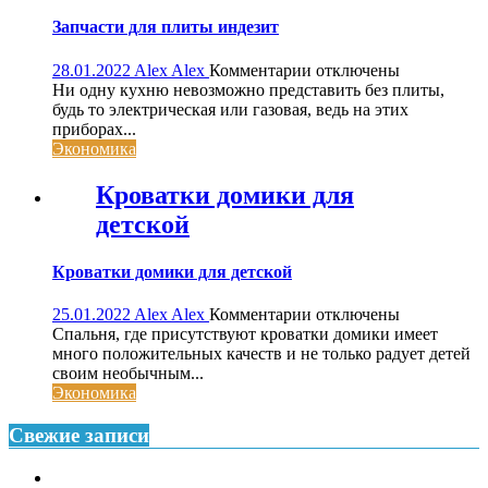
Запчасти для плиты индезит
к
28.01.2022
Alex Alex
Комментарии
отключены
записи
Ни одну кухню невозможно представить без плиты,
Запчасти
будь то электрическая или газовая, ведь на этих
для
приборах...
плиты
Экономика
индезит
Кроватки домики для
детской
Кроватки домики для детской
к
25.01.2022
Alex Alex
Комментарии
отключены
записи
Спальня, где присутствуют кроватки домики имеет
Кроватки
много положительных качеств и не только радует детей
домики
своим необычным...
для
Экономика
детской
Свежие записи