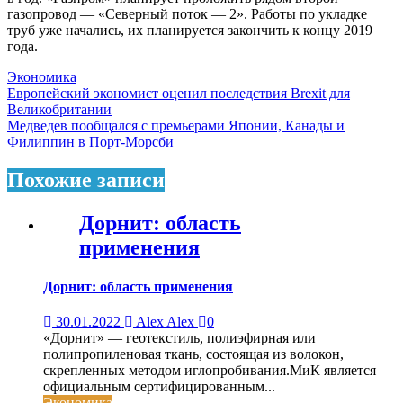
газопровод — «Северный поток — 2». Работы по укладке
труб уже начались, их планируется закончить к концу 2019
года.
Экономика
Навигация
Европейский экономист оценил последствия Brexit для
Великобритании
по
Медведев пообщался с премьерами Японии, Канады и
записям
Филиппин в Порт-Морсби
Похожие записи
Дорнит: область
применения
Дорнит: область применения
30.01.2022
Alex Alex
0
«Дорнит» — геотекстиль, полиэфирная или
полипропиленовая ткань, состоящая из волокон,
скрепленных методом иглопробивания.МиК является
официальным сертифицированным...
Экономика