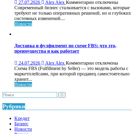
к
27.07.2026
Alex Alex
Комментарии
отключены
записи
Современный бизнес сталкивается с вызовами, которые
Обучающий
требуют не только оперативных решений, но и глубоких
консалтинг
системных изменений....
для
Новости
системного
роста
бизнеса:
что
Доставка и фулфилмент по схеме FBS: что это,
это,
преимущества и как работает
как
работает
к
24.07.2026
Alex Alex
Комментарии
отключены
и
записи
Схема FBS (Fulfillment by Seller) — это модель работы с
кому
Доставка
маркетплейсами, при которой продавец самостоятельно
нужен
и
хранит...
фулфилмент
Новости
по
схеме
FBS:
что
Рубрики
это,
преимущества
Kредит
и
Бизнес
как
Новости
работает