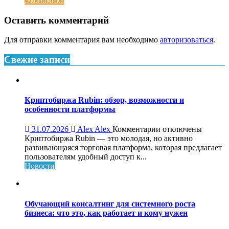
Экономика
Оставить комментарий
Для отправки комментария вам необходимо
авторизоваться
.
Свежие записи
Криптобиржа Rubin: обзор, возможности и
особенности платформы
к
31.07.2026
Alex Alex
Комментарии
отключены
записи
Криптобиржа Rubin — это молодая, но активно
Криптобиржа
развивающаяся торговая платформа, которая предлагает
Rubin:
пользователям удобный доступ к...
обзор,
Новости
возможности
и
особенности
платформы
Обучающий консалтинг для системного роста
бизнеса: что это, как работает и кому нужен