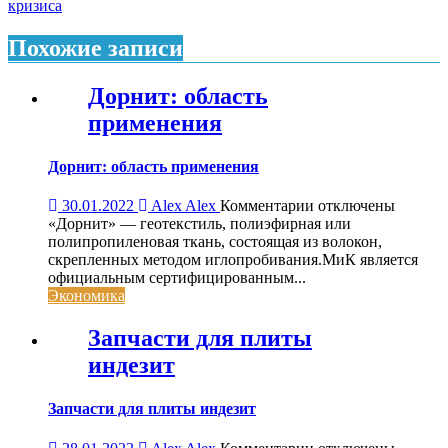
записям
кризиса
Похожие записи
Дорнит: область
применения
Дорнит: область применения
к
30.01.2022
Alex Alex
Комментарии
отключены
записи
«Дорнит» — геотекстиль, полиэфирная или
Дорнит:
полипропиленовая ткань, состоящая из волокон,
область
скрепленных методом иглопробивания.МиК является
применения
официальным сертифицированным...
Экономика
Запчасти для плиты
индезит
Запчасти для плиты индезит
к