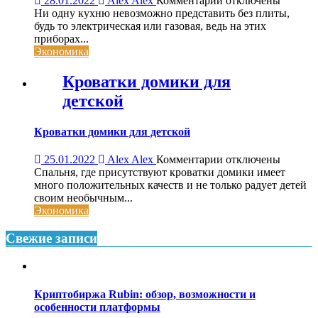
28.01.2022
Alex Alex
Комментарии
отключены
записи
Ни одну кухню невозможно представить без плиты,
Запчасти
будь то электрическая или газовая, ведь на этих
для
приборах...
плиты
Экономика
индезит
Кроватки домики для
детской
Кроватки домики для детской
к
25.01.2022
Alex Alex
Комментарии
отключены
записи
Спальня, где присутствуют кроватки домики имеет
Кроватки
много положительных качеств и не только радует детей
домики
своим необычным...
для
Экономика
детской
Свежие записи
Криптобиржа Rubin: обзор, возможности и
особенности платформы