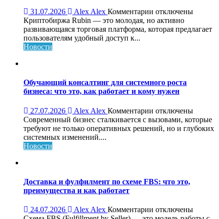
к
31.07.2026
Alex Alex
Комментарии
отключены
записи
Криптобиржа Rubin — это молодая, но активно
Криптобиржа
развивающаяся торговая платформа, которая предлагает
Rubin:
пользователям удобный доступ к...
обзор,
Новости
возможности
и
особенности
платформы
Обучающий консалтинг для системного роста
бизнеса: что это, как работает и кому нужен
к
27.07.2026
Alex Alex
Комментарии
отключены
записи
Современный бизнес сталкивается с вызовами, которые
Обучающий
требуют не только оперативных решений, но и глубоких
консалтинг
системных изменений....
для
Новости
системного
роста
бизнеса:
что
Доставка и фулфилмент по схеме FBS: что это,
это,
преимущества и как работает
как
работает
к
24.07.2026
Alex Alex
Комментарии
отключены
и
записи
Схема FBS (Fulfillment by Seller) — это модель работы с