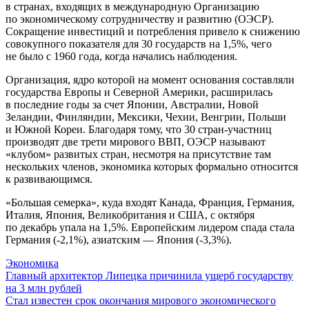
в странах, входящих в международную Организацию
по экономическому сотрудничеству и развитию (ОЭСР).
Сокращение инвестиций и потребления привело к снижению
совокупного показателя для 30 государств на 1,5%, чего
не было с 1960 года, когда начались наблюдения.
Организация, ядро которой на момент основания составляли
государства Европы и Северной Америки, расширилась
в последние годы за счет Японии, Австралии, Новой
Зеландии, Финляндии, Мексики, Чехии, Венгрии, Польши
и Южной Кореи. Благодаря тому, что 30 стран-участниц
производят две трети мирового ВВП, ОЭСР называют
«клубом» развитых стран, несмотря на присутствие там
нескольких членов, экономика которых формально относится
к развивающимся.
«Большая семерка», куда входят Канада, Франция, Германия,
Италия, Япония, Великобритания и США, с октября
по декабрь упала на 1,5%. Европейским лидером спада стала
Германия (-2,1%), азиатским — Япония (-3,3%).
Экономика
Навигация
Главный архитектор Липецка причинила ущерб государству
на 3 млн рублей
по
Стал известен срок окончания мирового экономического