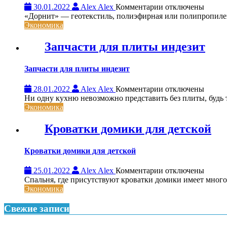
к
30.01.2022
Alex Alex
Комментарии
отключены
записи
«Дорнит» — геотекстиль, полиэфирная или полипропиле
Дорнит:
Экономика
область
применения
Запчасти для плиты индезит
Запчасти для плиты индезит
к
28.01.2022
Alex Alex
Комментарии
отключены
записи
Ни одну кухню невозможно представить без плиты, будь то
Запчасти
Экономика
для
плиты
Кроватки домики для детской
индезит
Кроватки домики для детской
к
25.01.2022
Alex Alex
Комментарии
отключены
записи
Спальня, где присутствуют кроватки домики имеет много
Кроватки
Экономика
домики
для
Свежие записи
детской