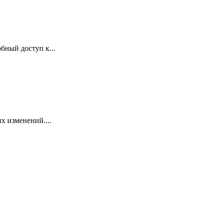
бный доступ к...
х изменений....