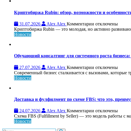
Криптобиржа Rubin: обзор, возможности и особеннос
к
31.07.2026
Alex Alex
Комментарии
отключены
записи
Криптобиржа Rubin — это молодая, но активно развивающа
Криптобиржа
Новости
Rubin:
обзор,
возможности
и
Обучающий консалтинг для системного роста бизнеса: 
особенности
платформы
к
27.07.2026
Alex Alex
Комментарии
отключены
записи
Современный бизнес сталкивается с вызовами, которые т
Обучающий
Новости
консалтинг
для
системного
роста
Доставка и фулфилмент по схеме FBS: что это, преиму
бизнеса:
что
к
24.07.2026
Alex Alex
Комментарии
отключены
это,
записи
Схема FBS (Fulfillment by Seller) — это модель работы с 
как
Доставка
Новости
работает
и
и