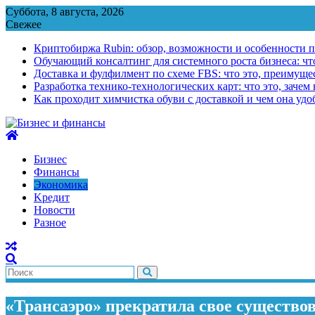
Перейти
Суббота, 8 августа, 2026
к
Свежее
содержимому
Криптобиржа Rubin: обзор, возможности и особенности 
Обучающий консалтинг для системного роста бизнеса: что
Доставка и фулфилмент по схеме FBS: что это, преимущес
Разработка технико-технологических карт: что это, зачем
Как проходит химчистка обуви с доставкой и чем она удо
Бизнес
Финансы
Экономика
Kредит
Новости
Разное
«Трансаэро» прекратила свое существо