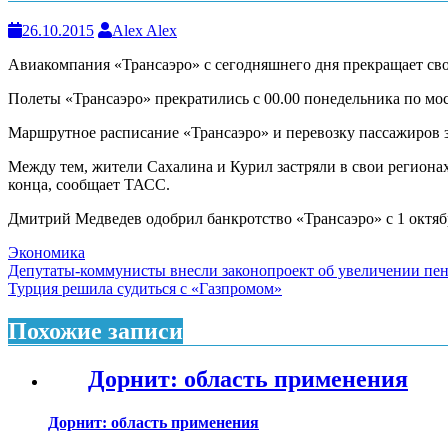
26.10.2015
Alex Alex
Авиакомпания «Трансаэро» с сегодняшнего дня прекращает сво
Полеты «Трансаэро» прекратились с 00.00 понедельника по мо
Маршрутное расписание «Трансаэро» и перевозку пассажиров з
Между тем, жители Сахалина и Курил застряли в свои регионах 
конца, сообщает ТАСС.
Дмитрий Медведев одобрил банкротство «Трансаэро» с 1 октяб
Экономика
Навигация
Депутаты-коммунисты внесли законопроект об увеличении пе
Турция решила судиться с «Газпромом»
по
записям
Похожие записи
Дорнит: область применения
Дорнит: область применения