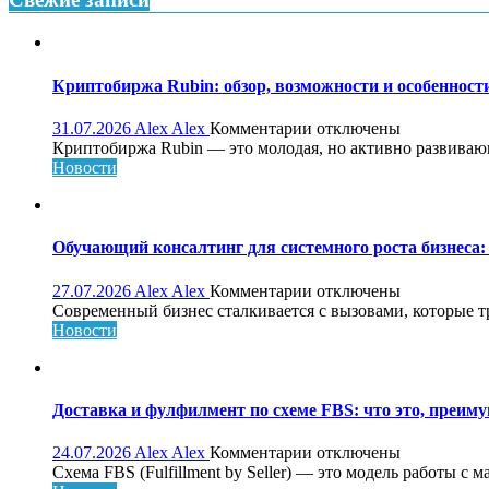
детской
Криптобиржа Rubin: обзор, возможности и особеннос
к
31.07.2026
Alex Alex
Комментарии
отключены
записи
Криптобиржа Rubin — это молодая, но активно развивающа
Криптобиржа
Новости
Rubin:
обзор,
возможности
и
Обучающий консалтинг для системного роста бизнеса: 
особенности
платформы
к
27.07.2026
Alex Alex
Комментарии
отключены
записи
Современный бизнес сталкивается с вызовами, которые т
Обучающий
Новости
консалтинг
для
системного
роста
Доставка и фулфилмент по схеме FBS: что это, преиму
бизнеса:
что
к
24.07.2026
Alex Alex
Комментарии
отключены
это,
записи
Схема FBS (Fulfillment by Seller) — это модель работы с 
как