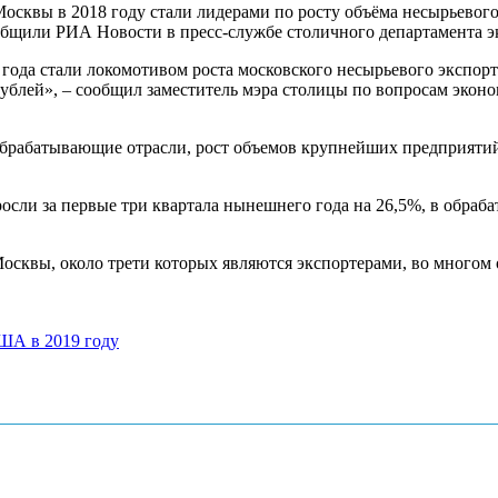
квы в 2018 году стали лидерами по росту объёма несырьевого 
общили РИА Новости в пресс-службе столичного департамента э
 года стали локомотивом роста московского несырьевого экспо
рублей», – сообщил заместитель мэра столицы по вопросам эко
 обрабатывающие отрасли, рост объемов крупнейших предприяти
сли за первые три квартала нынешнего года на 26,5%, в обраба
сквы, около трети которых являются экспортерами, во многом
ША в 2019 году