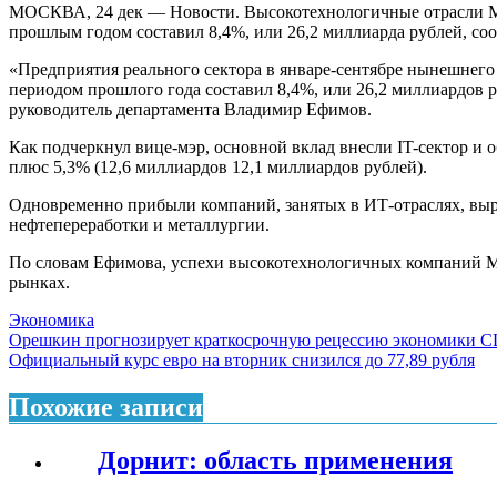
МОСКВА, 24 дек — Новости. Высокотехнологичные отрасли Мос
прошлым годом составил 8,4%, или 26,2 миллиарда рублей, со
«Предприятия реального сектора в январе-сентябре нынешнего
периодом прошлого года составил 8,4%, или 26,2 миллиардов 
руководитель департамента Владимир Ефимов.
Как подчеркнул вице-мэр, основной вклад внесли IT-сектор и
плюс 5,3% (12,6 миллиардов 12,1 миллиардов рублей).
Одновременно прибыли компаний, занятых в ИТ-отраслях, выро
нефтепереработки и металлургии.
По словам Ефимова, успехи высокотехнологичных компаний Мо
рынках.
Экономика
Навигация
Орешкин прогнозирует краткосрочную рецессию экономики С
Официальный курс евро на вторник снизился до 77,89 рубля
по
записям
Похожие записи
Дорнит: область применения