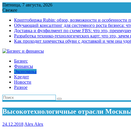
Перейти
Пятница, 7 августа, 2026
к
Свежее
содержимому
Криптобиржа Rubin: обзор, возможности и особенности 
Обучающий консалтинг для системного роста бизнеса: что
Доставка и фулфилмент по схеме FBS: что это, преимущес
Разработка технико-технологических карт: что это, зачем
Как проходит химчистка обуви с доставкой и чем она удо
Бизнес
Финансы
Экономика
Kредит
Новости
Разное
Высокотехнологичные отрасли Москвы 
24.12.2018
Alex Alex