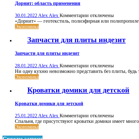
Дорнит: область применения
к
30.01.2022
Alex Alex
Комментарии
отключены
записи
«Дорнит» — геотекстиль, полиэфирная или полипропиле
Дорнит:
Экономика
область
применения
Запчасти для плиты индезит
Запчасти для плиты индезит
к
28.01.2022
Alex Alex
Комментарии
отключены
записи
Ни одну кухню невозможно представить без плиты, будь то
Запчасти
Экономика
для
плиты
Кроватки домики для детской
индезит
Кроватки домики для детской
к
25.01.2022
Alex Alex
Комментарии
отключены
записи
Спальня, где присутствуют кроватки домики имеет много
Кроватки
Экономика
домики
для
Свежие записи