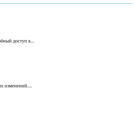
бный доступ к...
х изменений....