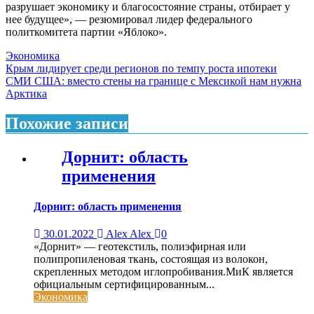
разрушает экономику и благосостояние страны, отбирает у
нее будущее», — резюмировал лидер федерального
политкомитета партии «Яблоко».
Экономика
Навигация
Крым лидирует среди регионов по темпу роста ипотеки
СМИ США: вместо стены на границе с Мексикой нам нужна
по
Арктика
записям
Похожие записи
Дорнит: область
применения
Дорнит: область применения
30.01.2022
Alex Alex
0
«Дорнит» — геотекстиль, полиэфирная или
полипропиленовая ткань, состоящая из волокон,
скрепленных методом иглопробивания.МиК является
официальным сертифицированным...
Экономика