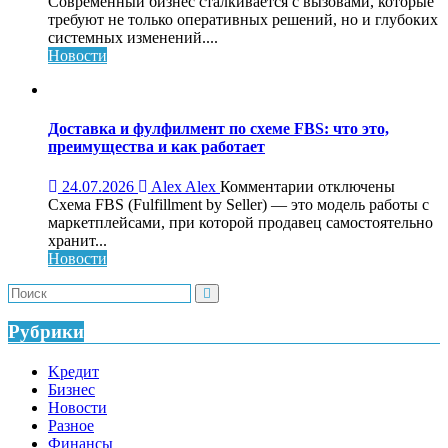
записи
Современный бизнес сталкивается с вызовами, которые
Обучающий
требуют не только оперативных решений, но и глубоких
консалтинг
системных изменений....
для
Новости
системного
роста
бизнеса:
что
Доставка и фулфилмент по схеме FBS: что это,
это,
преимущества и как работает
как
работает
к
24.07.2026
Alex Alex
Комментарии
отключены
и
записи
Схема FBS (Fulfillment by Seller) — это модель работы с
кому
Доставка
маркетплейсами, при которой продавец самостоятельно
нужен
и
хранит...
фулфилмент
Новости
по
схеме
FBS:
что
Рубрики
это,
преимущества
Kредит
и
Бизнес
как
Новости
работает
Разное
Финансы