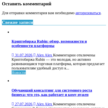
Оставить комментарий
Для отправки комментария вам необходимо
авторизоваться
.
Свежие записи
Криптобиржа Rubin: обзор, возможности и
особенности платформы
к
31.07.2026
Alex Alex
Комментарии
отключены
записи
Криптобиржа Rubin — это молодая, но активно
Криптобиржа
развивающаяся торговая платформа, которая предлагает
Rubin:
пользователям удобный доступ к...
обзор,
Новости
возможности
и
особенности
платформы
Обучающий консалтинг для системного роста
бизнеса: что это, как работает и кому нужен
к
27.07.2026
Alex Alex
Комментарии
отключены