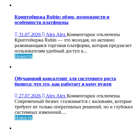
что
это,
преимущества
Криптобиржа Rubin: обзор, возможности и
и
особенности платформы
как
работает
к
31.07.2026
Alex Alex
Комментарии
отключены
записи
Криптобиржа Rubin — это молодая, но активно
Криптобиржа
развивающаяся торговая платформа, которая предлагает
Rubin:
пользователям удобный доступ к...
обзор,
Новости
возможности
и
особенности
платформы
Обучающий консалтинг для системного роста
бизнеса: что это, как работает и кому нужен
к
27.07.2026
Alex Alex
Комментарии
отключены
записи
Современный бизнес сталкивается с вызовами, которые
Обучающий
требуют не только оперативных решений, но и глубоких
консалтинг
системных изменений....
для
Новости
системного
роста
бизнеса: