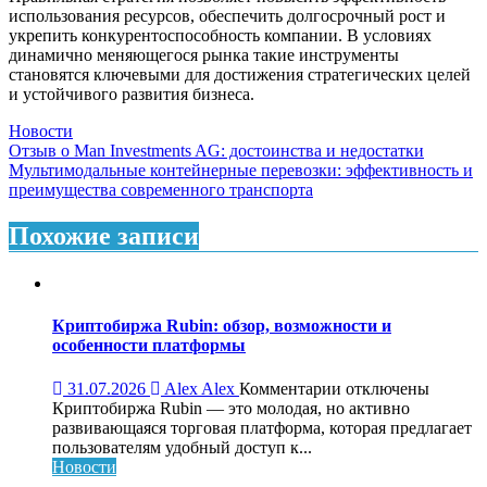
использования ресурсов, обеспечить долгосрочный рост и
укрепить конкурентоспособность компании. В условиях
динамично меняющегося рынка такие инструменты
становятся ключевыми для достижения стратегических целей
и устойчивого развития бизнеса.
Новости
Навигация
Отзыв о Man Investments AG: достоинства и недостатки
Мультимодальные контейнерные перевозки: эффективность и
по
преимущества современного транспорта
записям
Похожие записи
Криптобиржа Rubin: обзор, возможности и
особенности платформы
к
31.07.2026
Alex Alex
Комментарии
отключены
записи
Криптобиржа Rubin — это молодая, но активно
Криптобиржа
развивающаяся торговая платформа, которая предлагает
Rubin:
пользователям удобный доступ к...
обзор,
Новости
возможности