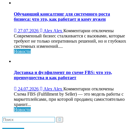
и
особенности
платформы
Обучающий консалтинг для системного роста
бизнеса: что это, как работает и кому нужен
к
27.07.2026
Alex Alex
Комментарии
отключены
записи
Современный бизнес сталкивается с вызовами, которые
Обучающий
требуют не только оперативных решений, но и глубоких
консалтинг
системных изменений....
для
Новости
системного
роста
бизнеса:
что
Доставка и фулфилмент по схеме FBS: что это,
это,
преимущества и как работает
как
работает
к
24.07.2026
Alex Alex
Комментарии
отключены
и
записи
Схема FBS (Fulfillment by Seller) — это модель работы с
кому
Доставка
маркетплейсами, при которой продавец самостоятельно
нужен
и
хранит...
фулфилмент
Новости
по
схеме
FBS: