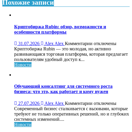
записям
Похожие записи
Криптобиржа Rubin: обзор, возможности и
особенности платформы
к
31.07.2026
Alex Alex
Комментарии
отключены
записи
Криптобиржа Rubin — это молодая, но активно
Криптобиржа
развивающаяся торговая платформа, которая предлагает
Rubin:
пользователям удобный доступ к...
обзор,
Новости
возможности
и
особенности
платформы
Обучающий консалтинг для системного роста
бизнеса: что это, как работает и кому нужен
к
27.07.2026
Alex Alex
Комментарии
отключены
записи
Современный бизнес сталкивается с вызовами, которые
Обучающий
требуют не только оперативных решений, но и глубоких
консалтинг
системных изменений....
для
Новости
системного