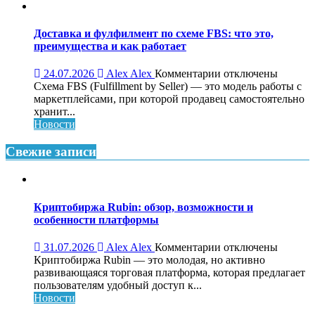
роста
бизнеса:
что
Доставка и фулфилмент по схеме FBS: что это,
это,
преимущества и как работает
как
работает
к
24.07.2026
Alex Alex
Комментарии
отключены
и
записи
Схема FBS (Fulfillment by Seller) — это модель работы с
кому
Доставка
маркетплейсами, при которой продавец самостоятельно
нужен
и
хранит...
фулфилмент
Новости
по
схеме
Свежие записи
FBS:
что
это,
преимущества
Криптобиржа Rubin: обзор, возможности и
и
особенности платформы
как
работает
к
31.07.2026
Alex Alex
Комментарии
отключены
записи
Криптобиржа Rubin — это молодая, но активно
Криптобиржа
развивающаяся торговая платформа, которая предлагает
Rubin:
пользователям удобный доступ к...
обзор,
Новости
возможности