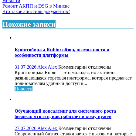
Новости
Навигация
Ремонт АКПП и DSG в Минске
Что такое апостиль документов?
по
записям
Похожие записи
Криптобиржа Rubin: обзор, возможности и
особенности платформы
к
31.07.2026
Alex Alex
Комментарии
отключены
записи
Криптобиржа Rubin — это молодая, но активно
Криптобиржа
развивающаяся торговая платформа, которая предлагает
Rubin:
пользователям удобный доступ к...
обзор,
Новости
возможности
и
особенности
платформы
Обучающий консалтинг для системного роста
бизнеса: что это, как работает и кому нужен
к
27.07.2026
Alex Alex
Комментарии
отключены
записи
Современный бизнес сталкивается с вызовами, которые