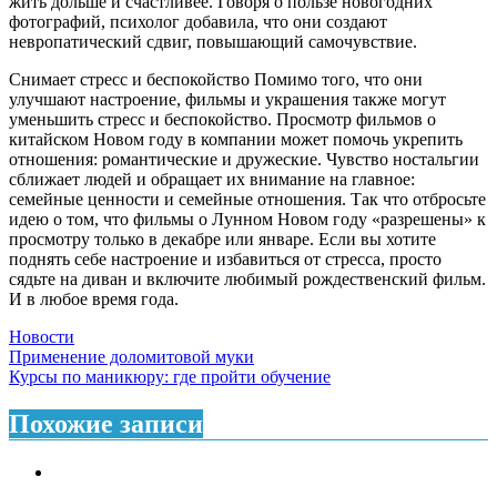
жить дольше и счастливее. Говоря о пользе новогодних
фотографий, психолог добавила, что они создают
невропатический сдвиг, повышающий самочувствие.
Снимает стресс и беспокойство Помимо того, что они
улучшают настроение, фильмы и украшения также могут
уменьшить стресс и беспокойство. Просмотр фильмов о
китайском Новом году в компании может помочь укрепить
отношения: романтические и дружеские. Чувство ностальгии
сближает людей и обращает их внимание на главное:
семейные ценности и семейные отношения. Так что отбросьте
идею о том, что фильмы о Лунном Новом году «разрешены» к
просмотру только в декабре или январе. Если вы хотите
поднять себе настроение и избавиться от стресса, просто
сядьте на диван и включите любимый рождественский фильм.
И в любое время года.
Новости
Навигация
Применение доломитовой муки
Курсы по маникюру: где пройти обучение
по
записям
Похожие записи