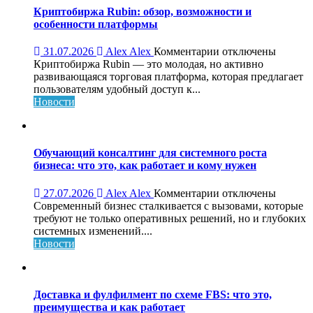
Криптобиржа Rubin: обзор, возможности и
особенности платформы
к
31.07.2026
Alex Alex
Комментарии
отключены
записи
Криптобиржа Rubin — это молодая, но активно
Криптобиржа
развивающаяся торговая платформа, которая предлагает
Rubin:
пользователям удобный доступ к...
обзор,
Новости
возможности
и
особенности
платформы
Обучающий консалтинг для системного роста
бизнеса: что это, как работает и кому нужен
к
27.07.2026
Alex Alex
Комментарии
отключены
записи
Современный бизнес сталкивается с вызовами, которые
Обучающий
требуют не только оперативных решений, но и глубоких
консалтинг
системных изменений....
для
Новости
системного
роста
бизнеса:
что
Доставка и фулфилмент по схеме FBS: что это,
это,
преимущества и как работает