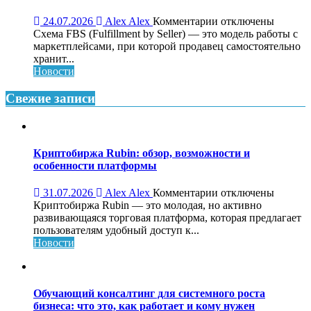
как
работает
к
24.07.2026
Alex Alex
Комментарии
отключены
и
записи
Схема FBS (Fulfillment by Seller) — это модель работы с
кому
Доставка
маркетплейсами, при которой продавец самостоятельно
нужен
и
хранит...
фулфилмент
Новости
по
схеме
Свежие записи
FBS:
что
это,
преимущества
Криптобиржа Rubin: обзор, возможности и
и
особенности платформы
как
работает
к
31.07.2026
Alex Alex
Комментарии
отключены
записи
Криптобиржа Rubin — это молодая, но активно
Криптобиржа
развивающаяся торговая платформа, которая предлагает
Rubin:
пользователям удобный доступ к...
обзор,
Новости
возможности
и
особенности
платформы
Обучающий консалтинг для системного роста
бизнеса: что это, как работает и кому нужен