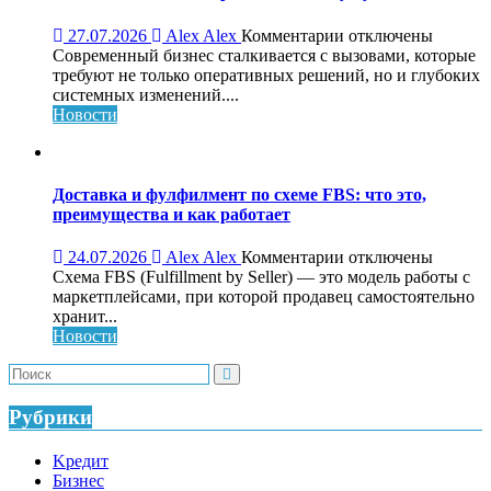
к
27.07.2026
Alex Alex
Комментарии
отключены
записи
Современный бизнес сталкивается с вызовами, которые
Обучающий
требуют не только оперативных решений, но и глубоких
консалтинг
системных изменений....
для
Новости
системного
роста
бизнеса:
что
Доставка и фулфилмент по схеме FBS: что это,
это,
преимущества и как работает
как
работает
к
24.07.2026
Alex Alex
Комментарии
отключены
и
записи
Схема FBS (Fulfillment by Seller) — это модель работы с
кому
Доставка
маркетплейсами, при которой продавец самостоятельно
нужен
и
хранит...
фулфилмент
Новости
по
схеме
FBS:
что
Рубрики
это,
преимущества
Kредит
и
Бизнес