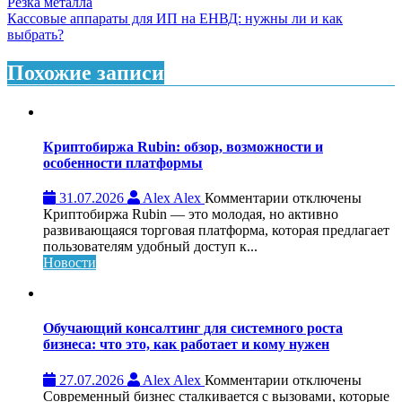
Навигация
Резка металла
Кассовые аппараты для ИП на ЕНВД: нужны ли и как
по
выбрать?
записям
Похожие записи
Криптобиржа Rubin: обзор, возможности и
особенности платформы
к
31.07.2026
Alex Alex
Комментарии
отключены
записи
Криптобиржа Rubin — это молодая, но активно
Криптобиржа
развивающаяся торговая платформа, которая предлагает
Rubin:
пользователям удобный доступ к...
обзор,
Новости
возможности
и
особенности
платформы
Обучающий консалтинг для системного роста
бизнеса: что это, как работает и кому нужен
к
27.07.2026
Alex Alex
Комментарии
отключены
записи
Современный бизнес сталкивается с вызовами, которые