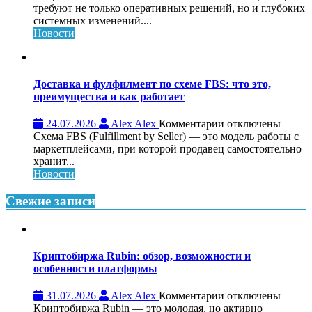
Обучающий
требуют не только оперативных решений, но и глубоких
консалтинг
системных изменений....
для
Новости
системного
роста
бизнеса:
что
Доставка и фулфилмент по схеме FBS: что это,
это,
преимущества и как работает
как
работает
к
24.07.2026
Alex Alex
Комментарии
отключены
и
записи
Схема FBS (Fulfillment by Seller) — это модель работы с
кому
Доставка
маркетплейсами, при которой продавец самостоятельно
нужен
и
хранит...
фулфилмент
Новости
по
схеме
Свежие записи
FBS:
что
это,
преимущества
Криптобиржа Rubin: обзор, возможности и
и
особенности платформы
как
работает
к
31.07.2026
Alex Alex
Комментарии
отключены
записи
Криптобиржа Rubin — это молодая, но активно