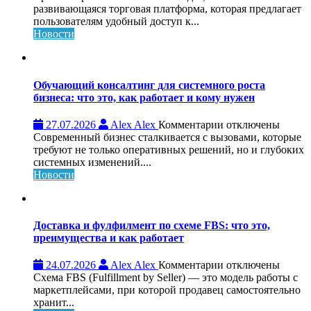
Криптобиржа
развивающаяся торговая платформа, которая предлагает
Rubin:
пользователям удобный доступ к...
обзор,
Новости
возможности
и
особенности
платформы
Обучающий консалтинг для системного роста
бизнеса: что это, как работает и кому нужен
к
27.07.2026
Alex Alex
Комментарии
отключены
записи
Современный бизнес сталкивается с вызовами, которые
Обучающий
требуют не только оперативных решений, но и глубоких
консалтинг
системных изменений....
для
Новости
системного
роста
бизнеса:
что
Доставка и фулфилмент по схеме FBS: что это,
это,
преимущества и как работает
как
работает
к
24.07.2026
Alex Alex
Комментарии
отключены
и
записи
Схема FBS (Fulfillment by Seller) — это модель работы с
кому
Доставка
маркетплейсами, при которой продавец самостоятельно
нужен
и
хранит...