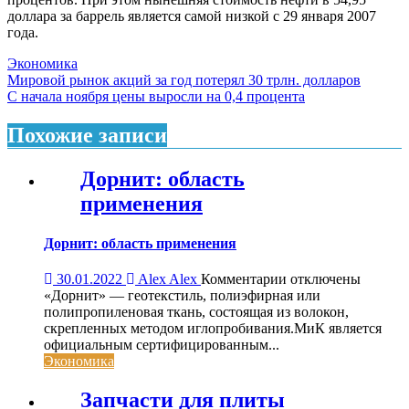
доллара за баррель является самой низкой с 29 января 2007
года.
Экономика
Навигация
Мировой рынок акций за год потерял 30 трлн. долларов
С начала ноября цены выросли на 0,4 процента
по
записям
Похожие записи
Дорнит: область
применения
Дорнит: область применения
к
30.01.2022
Alex Alex
Комментарии
отключены
записи
«Дорнит» — геотекстиль, полиэфирная или
Дорнит:
полипропиленовая ткань, состоящая из волокон,
область
скрепленных методом иглопробивания.МиК является
применения
официальным сертифицированным...
Экономика
Запчасти для плиты