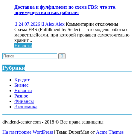
бизнеса:
что
Доставка и фулфилмент по схеме FBS: что это,
это,
преимущества и как работает
как
работает
к
24.07.2026
Alex Alex
Комментарии
отключены
и
записи
Схема FBS (Fulfillment by Seller) — это модель работы с
кому
Доставка
маркетплейсами, при которой продавец самостоятельно
нужен
и
хранит...
фулфилмент
Новости
по
схеме
FBS:
что
Рубрики
это,
преимущества
Kредит
и
Бизнес
как
Новости
работает
Разное
Финансы
Экономика
dividend-center.com - 2018 © Все права защищены
На платформе WordPress
|
Тема: DuperMag от
Acme Themes