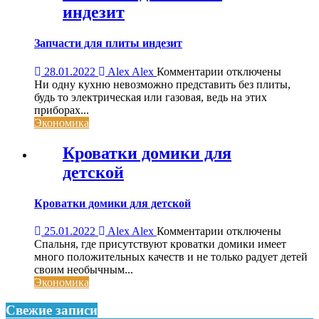
индезит
Запчасти для плиты индезит
к
28.01.2022
Alex Alex
Комментарии
отключены
записи
Ни одну кухню невозможно представить без плиты,
Запчасти
будь то электрическая или газовая, ведь на этих
для
приборах...
плиты
Экономика
индезит
Кроватки домики для
детской
Кроватки домики для детской
к
25.01.2022
Alex Alex
Комментарии
отключены
записи
Спальня, где присутствуют кроватки домики имеет
Кроватки
много положительных качеств и не только радует детей
домики
своим необычным...
для
Экономика
детской
Свежие записи