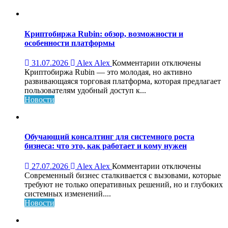
Криптобиржа Rubin: обзор, возможности и
особенности платформы
к
31.07.2026
Alex Alex
Комментарии
отключены
записи
Криптобиржа Rubin — это молодая, но активно
Криптобиржа
развивающаяся торговая платформа, которая предлагает
Rubin:
пользователям удобный доступ к...
обзор,
Новости
возможности
и
особенности
платформы
Обучающий консалтинг для системного роста
бизнеса: что это, как работает и кому нужен
к
27.07.2026
Alex Alex
Комментарии
отключены
записи
Современный бизнес сталкивается с вызовами, которые
Обучающий
требуют не только оперативных решений, но и глубоких
консалтинг
системных изменений....
для
Новости
системного
роста