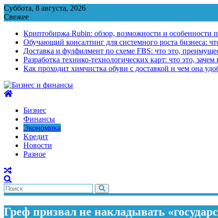
Перейти
Суббота, 8 августа, 2026
к
Свежее
содержимому
Криптобиржа Rubin: обзор, возможности и особенности 
Обучающий консалтинг для системного роста бизнеса: что
Доставка и фулфилмент по схеме FBS: что это, преимущес
Разработка технико-технологических карт: что это, зачем
Как проходит химчистка обуви с доставкой и чем она удо
Бизнес
Финансы
Экономика
Kредит
Новости
Разное
Греф призвал не накладывать «государ