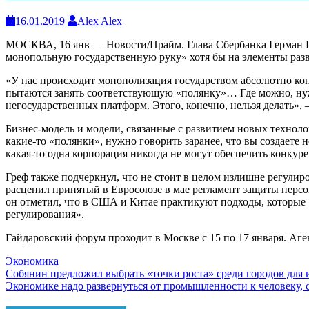
16.01.2019
Alex Alex
МОСКВА, 16 янв — Новости/Прайм. Глава Сбербанка Герман Гр
монопольную государственную руку» хотя бы на элементы разв
«У нас происходит монополизация государством абсолютно конк
пытаются занять соответствующую «полянку»… Где можно, нуж
негосударственных платформ. Этого, конечно, нельзя делать», 
Бизнес-модель и модели, связанные с развитием новых техноло
какие-то «полянки», нужно говорить заранее, что вы создаете
какая-то одна корпорация никогда не могут обеспечить конкур
Греф также подчеркнул, что не стоит в целом излишне регулиро
расценил принятый в Евросоюзе в мае регламент защиты перс
он отметил, что в США и Китае практикуют подходы, которые «
регулирования».
Гайдаровский форум проходит в Москве с 15 по 17 января. А
Экономика
Навигация
Собянин предложил выбрать «точки роста» среди городов для
Экономике надо развернуться от промышленности к человеку, 
по