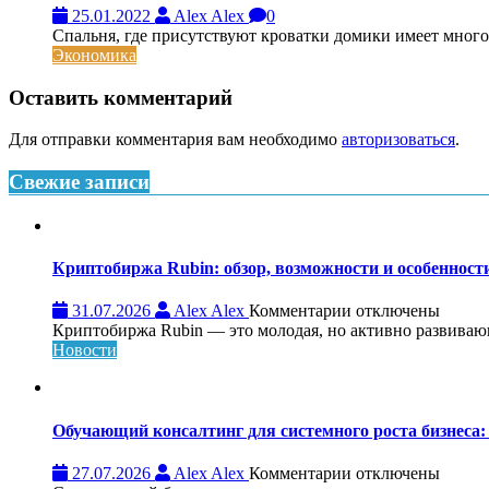
25.01.2022
Alex Alex
0
Спальня, где присутствуют кроватки домики имеет много
Экономика
Оставить комментарий
Для отправки комментария вам необходимо
авторизоваться
.
Свежие записи
Криптобиржа Rubin: обзор, возможности и особеннос
к
31.07.2026
Alex Alex
Комментарии
отключены
записи
Криптобиржа Rubin — это молодая, но активно развивающа
Криптобиржа
Новости
Rubin:
обзор,
возможности
и
Обучающий консалтинг для системного роста бизнеса: 
особенности
платформы
к
27.07.2026
Alex Alex
Комментарии
отключены