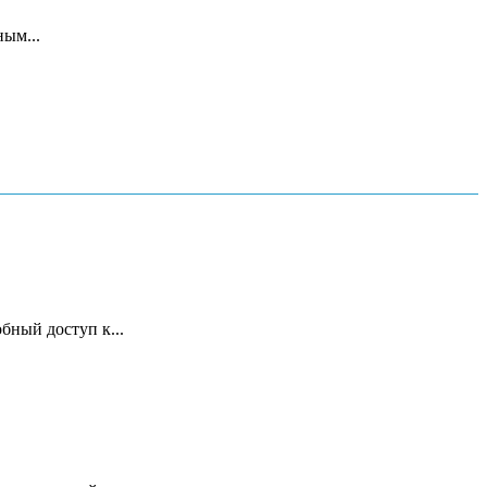
ым...
бный доступ к...