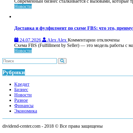
записи
Современный бизнес сталкивается с вызовами, которые т
Обучающий
Новости
консалтинг
для
системного
роста
Доставка и фулфилмент по схеме FBS: что это, преиму
бизнеса:
что
к
24.07.2026
Alex Alex
Комментарии
отключены
это,
записи
Схема FBS (Fulfillment by Seller) — это модель работы с 
как
Доставка
Новости
работает
и
и
фулфилмент
кому
по
нужен
схеме
Рубрики
FBS:
что
Kредит
это,
Бизнес
преимущества
Новости
и
Разное
как
Финансы
работает
Экономика
dividend-center.com - 2018 © Все права защищены