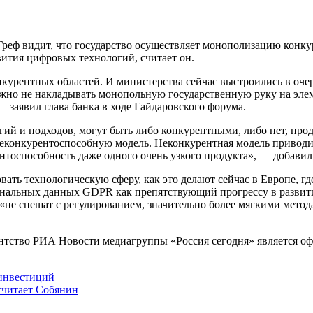
еф видит, что государство осуществляет монополизацию конку
ития цифровых технологий, считает он.
урентных областей. И министерства сейчас выстроились в очеред
но не накладывать монопольную государственную руку на элем
— заявил глава банка в ходе Гайдаровского форума.
гий и подходов, могут быть либо конкурентными, либо нет, прод
 неконкурентоспособную модель. Неконкурентная модель приводи
ентоспособность даже одного очень узкого продукта», — добавил
вать технологическую сферу, как это делают сейчас в Европе, гд
ональных данных GDPR как препятствующий прогрессу в развит
не спешат с регулированием, значительно более мягкими метода
гентство РИА Новости медиагруппы «Россия сегодня» является
 инвестиций
считает Собянин