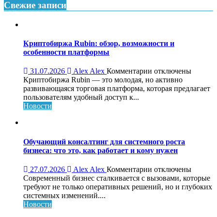
Свежие записи
Криптобиржа Rubin: обзор, возможности и
особенности платформы
к
31.07.2026
Alex Alex
Комментарии
отключены
записи
Криптобиржа Rubin — это молодая, но активно
Криптобиржа
развивающаяся торговая платформа, которая предлагает
Rubin:
пользователям удобный доступ к...
обзор,
Новости
возможности
и
особенности
платформы
Обучающий консалтинг для системного роста
бизнеса: что это, как работает и кому нужен
к
27.07.2026
Alex Alex
Комментарии
отключены
записи
Современный бизнес сталкивается с вызовами, которые
Обучающий
требуют не только оперативных решений, но и глубоких
консалтинг
системных изменений....
для
Новости
системного