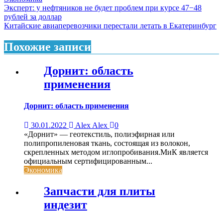
Навигация
Эксперт: у нефтяников не будет проблем при курсе 47−48
рублей за доллар
по
Китайские авиаперевозчики перестали летать в Екатеринбург
записям
Похожие записи
Дорнит: область
применения
Дорнит: область применения
30.01.2022
Alex Alex
0
«Дорнит» — геотекстиль, полиэфирная или
полипропиленовая ткань, состоящая из волокон,
скрепленных методом иглопробивания.МиК является
официальным сертифицированным...
Экономика
Запчасти для плиты
индезит