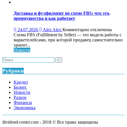
роста
бизнеса:
что
Доставка и фулфилмент по схеме FBS: что это,
это,
преимущества и как работает
как
работает
к
24.07.2026
Alex Alex
Комментарии
отключены
и
записи
Схема FBS (Fulfillment by Seller) — это модель работы с
кому
Доставка
маркетплейсами, при которой продавец самостоятельно
нужен
и
хранит...
фулфилмент
Новости
по
схеме
FBS:
что
Рубрики
это,
преимущества
Kредит
и
Бизнес
как
Новости
работает
Разное
Финансы
Экономика
dividend-center.com - 2018 © Все права защищены