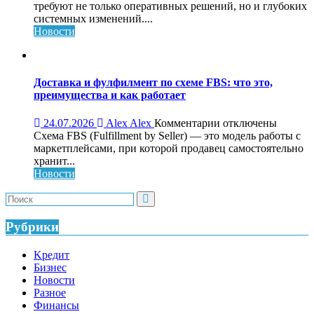
Обучающий
требуют не только оперативных решений, но и глубоких
консалтинг
системных изменений....
для
Новости
системного
роста
бизнеса:
что
Доставка и фулфилмент по схеме FBS: что это,
это,
преимущества и как работает
как
работает
к
24.07.2026
Alex Alex
Комментарии
отключены
и
записи
Схема FBS (Fulfillment by Seller) — это модель работы с
кому
Доставка
маркетплейсами, при которой продавец самостоятельно
нужен
и
хранит...
фулфилмент
Новости
по
схеме
FBS:
что
Рубрики
это,
преимущества
Kредит
и
Бизнес
как
Новости
работает
Разное
Финансы