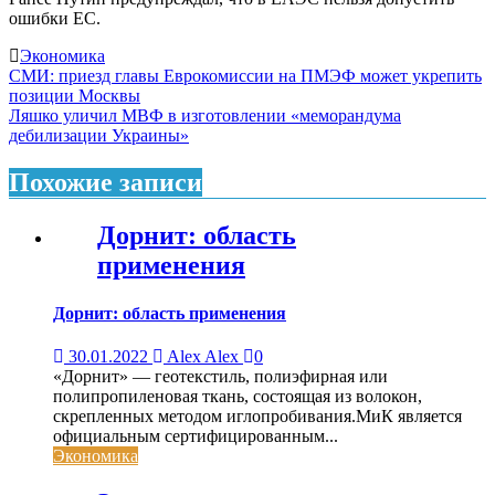
ошибки ЕС.
Экономика
Навигация
СМИ: приезд главы Еврокомиссии на ПМЭФ может укрепить
позиции Москвы
по
Ляшко уличил МВФ в изготовлении «меморандума
записям
дебилизации Украины»
Похожие записи
Дорнит: область
применения
Дорнит: область применения
30.01.2022
Alex Alex
0
«Дорнит» — геотекстиль, полиэфирная или
полипропиленовая ткань, состоящая из волокон,
скрепленных методом иглопробивания.МиК является
официальным сертифицированным...
Экономика