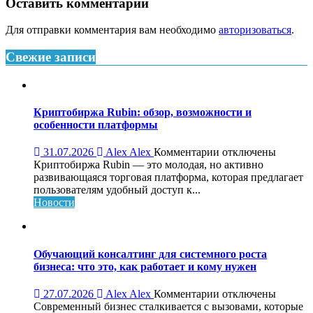
Оставить комментарий
Для отправки комментария вам необходимо
авторизоваться
.
Свежие записи
Криптобиржа Rubin: обзор, возможности и
особенности платформы
к
31.07.2026
Alex Alex
Комментарии
отключены
записи
Криптобиржа Rubin — это молодая, но активно
Криптобиржа
развивающаяся торговая платформа, которая предлагает
Rubin:
пользователям удобный доступ к...
обзор,
Новости
возможности
и
особенности
платформы
Обучающий консалтинг для системного роста
бизнеса: что это, как работает и кому нужен
к
27.07.2026
Alex Alex
Комментарии
отключены
записи
Современный бизнес сталкивается с вызовами, которые