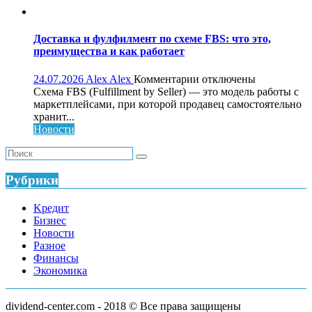
роста
бизнеса:
что
Доставка и фулфилмент по схеме FBS: что это,
это,
преимущества и как работает
как
работает
к
24.07.2026
Alex Alex
Комментарии
отключены
и
записи
Схема FBS (Fulfillment by Seller) — это модель работы с
кому
Доставка
маркетплейсами, при которой продавец самостоятельно
нужен
и
хранит...
фулфилмент
Новости
по
схеме
FBS:
что
Рубрики
это,
преимущества
Kредит
и
Бизнес
как
Новости
работает
Разное
Финансы
Экономика
dividend-center.com - 2018 © Все права защищены