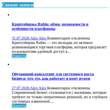
Свежие записи
Криптобиржа Rubin: обзор, возможности и
особенности платформы
к
31.07.2026
Alex Alex
Комментарии
отключены
записи
Криптобиржа Rubin — это молодая, но активно
Криптобиржа
развивающаяся торговая платформа, которая предлагает
Rubin:
пользователям удобный доступ к...
обзор,
Новости
возможности
и
особенности
платформы
Обучающий консалтинг для системного роста
бизнеса: что это, как работает и кому нужен
к
27.07.2026
Alex Alex
Комментарии
отключены
записи
Современный бизнес сталкивается с вызовами, которые
Обучающий
требуют не только оперативных решений, но и глубоких
консалтинг
системных изменений....
для
Новости
системного