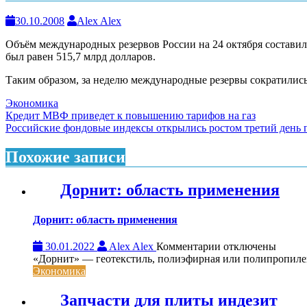
30.10.2008
Alex Alex
Объём международных резервов России на 24 октября составил
был равен 515,7 млрд долларов.
Таким образом, за неделю международные резервы сократились
Экономика
Навигация
Кредит МВФ приведет к повышению тарифов на газ
Российские фондовые индексы открылись ростом третий день 
по
записям
Похожие записи
Дорнит: область применения
Дорнит: область применения
к
30.01.2022
Alex Alex
Комментарии
отключены
записи
«Дорнит» — геотекстиль, полиэфирная или полипропиле
Дорнит:
Экономика
область
применения
Запчасти для плиты индезит