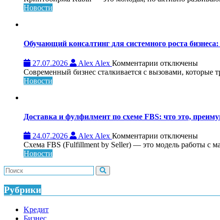
Криптобиржа
Новости
Rubin:
обзор,
возможности
и
Обучающий консалтинг для системного роста бизнеса: 
особенности
платформы
к
27.07.2026
Alex Alex
Комментарии
отключены
записи
Современный бизнес сталкивается с вызовами, которые т
Обучающий
Новости
консалтинг
для
системного
роста
Доставка и фулфилмент по схеме FBS: что это, преиму
бизнеса:
что
к
24.07.2026
Alex Alex
Комментарии
отключены
это,
записи
Схема FBS (Fulfillment by Seller) — это модель работы с 
как
Доставка
Новости
работает
и
и
фулфилмент
кому
по
нужен
схеме
Рубрики
FBS:
что
Kредит
это,
Бизнес