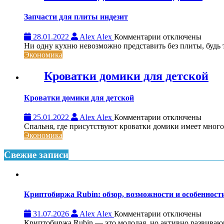
Запчасти для плиты индезит
к
28.01.2022
Alex Alex
Комментарии
отключены
записи
Ни одну кухню невозможно представить без плиты, будь то
Запчасти
Экономика
для
плиты
Кроватки домики для детской
индезит
Кроватки домики для детской
к
25.01.2022
Alex Alex
Комментарии
отключены
записи
Спальня, где присутствуют кроватки домики имеет много
Кроватки
Экономика
домики
для
Свежие записи
детской
Криптобиржа Rubin: обзор, возможности и особеннос
к
31.07.2026
Alex Alex
Комментарии
отключены
записи
Криптобиржа Rubin — это молодая, но активно развивающа