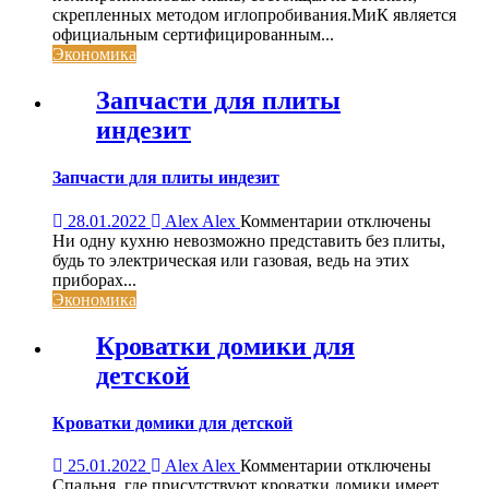
область
скрепленных методом иглопробивания.МиК является
применения
официальным сертифицированным...
Экономика
Запчасти для плиты
индезит
Запчасти для плиты индезит
к
28.01.2022
Alex Alex
Комментарии
отключены
записи
Ни одну кухню невозможно представить без плиты,
Запчасти
будь то электрическая или газовая, ведь на этих
для
приборах...
плиты
Экономика
индезит
Кроватки домики для
детской
Кроватки домики для детской
к
25.01.2022
Alex Alex
Комментарии
отключены
записи
Спальня, где присутствуют кроватки домики имеет