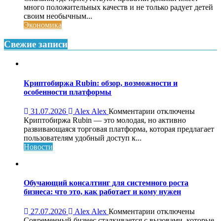
Кроватки
много положительных качеств и не только радует детей
домики
своим необычным...
для
Экономика
детской
Свежие записи
Криптобиржа Rubin: обзор, возможности и
особенности платформы
к
31.07.2026
Alex Alex
Комментарии
отключены
записи
Криптобиржа Rubin — это молодая, но активно
Криптобиржа
развивающаяся торговая платформа, которая предлагает
Rubin:
пользователям удобный доступ к...
обзор,
Новости
возможности
и
особенности
платформы
Обучающий консалтинг для системного роста
бизнеса: что это, как работает и кому нужен
к
27.07.2026
Alex Alex
Комментарии
отключены
записи
Современный бизнес сталкивается с вызовами, которые