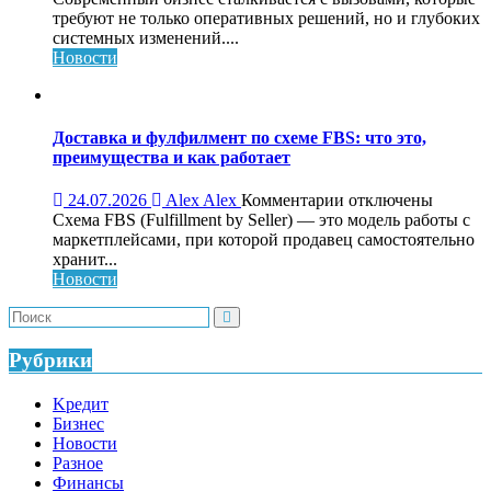
Обучающий
требуют не только оперативных решений, но и глубоких
консалтинг
системных изменений....
для
Новости
системного
роста
бизнеса:
что
Доставка и фулфилмент по схеме FBS: что это,
это,
преимущества и как работает
как
работает
к
24.07.2026
Alex Alex
Комментарии
отключены
и
записи
Схема FBS (Fulfillment by Seller) — это модель работы с
кому
Доставка
маркетплейсами, при которой продавец самостоятельно
нужен
и
хранит...
фулфилмент
Новости
по
схеме
FBS:
что
Рубрики
это,
преимущества
Kредит
и
Бизнес
как
Новости
работает
Разное
Финансы