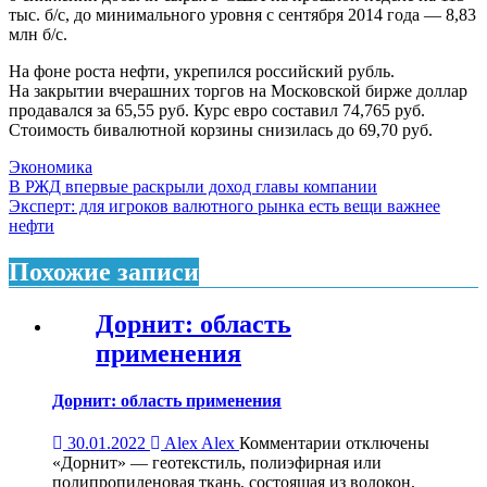
тыс. б/с, до минимального уровня с сентября 2014 года — 8,83
млн б/с.
На фоне роста нефти, укрепился российский рубль.
На закрытии вчерашних торгов на Московской бирже доллар
продавался за 65,55 руб. Курс евро составил 74,765 руб.
Стоимость бивалютной корзины снизилась до 69,70 руб.
Экономика
Навигация
В РЖД впервые раскрыли доход главы компании
Эксперт: для игроков валютного рынка есть вещи важнее
по
нефти
записям
Похожие записи
Дорнит: область
применения
Дорнит: область применения
к
30.01.2022
Alex Alex
Комментарии
отключены
записи
«Дорнит» — геотекстиль, полиэфирная или
Дорнит:
полипропиленовая ткань, состоящая из волокон,