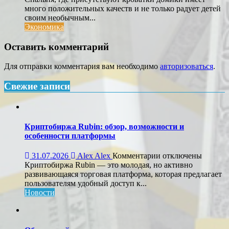
много положительных качеств и не только радует детей
своим необычным...
Экономика
Оставить комментарий
Для отправки комментария вам необходимо
авторизоваться
.
Свежие записи
Криптобиржа Rubin: обзор, возможности и
особенности платформы
к
31.07.2026
Alex Alex
Комментарии
отключены
записи
Криптобиржа Rubin — это молодая, но активно
Криптобиржа
развивающаяся торговая платформа, которая предлагает
Rubin:
пользователям удобный доступ к...
обзор,
Новости
возможности
и
особенности
платформы