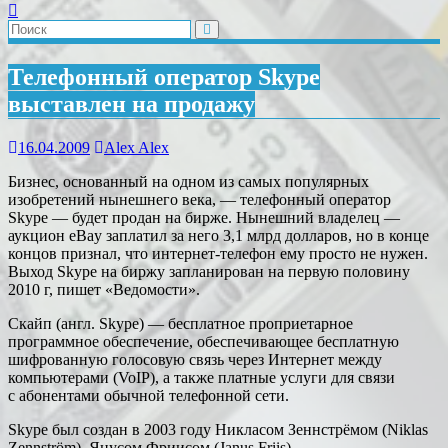
Телефонный оператор Skype
выставлен на продажу
16.04.2009
Alex Alex
Бизнес, основанный на одном из самых популярных
изобретений нынешнего века, — телефонный оператор
Skype — будет продан на бирже. Нынешний владелец —
аукцион eBay заплатил за него 3,1 млрд долларов, но в конце
концов признал, что интернет-телефон ему просто не нужен.
Выход Skype на биржу запланирован на первую половину
2010 г, пишет «Ведомости».
Скайп (англ. Skype) — бесплатное проприетарное
программное обеспечение, обеспечивающее бесплатную
шифрованную голосовую связь через Интернет между
компьютерами (VoIP), а также платные услуги для связи
с абонентами обычной телефонной сети.
Skype был создан в 2003 году Никласом Зеннстрёмом (Niklas
Zennström), Янусом Фриисом (Janus Friis).