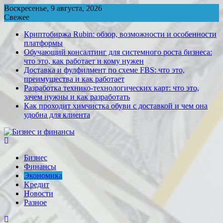
Перейти
Воскресенье, 9 августа, 2026
к
Свежее
содержимому
Криптобиржа Rubin: обзор, возможности и особенности
платформы
Обучающий консалтинг для системного роста бизнеса:
что это, как работает и кому нужен
Доставка и фулфилмент по схеме FBS: что это,
преимущества и как работает
Разработка технико-технологических карт: что это,
зачем нужны и как разработать
Как проходит химчистка обуви с доставкой и чем она
удобна для клиента
Бизнес
Финансы
Экономика
Kредит
Новости
Разное