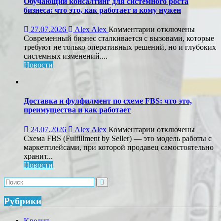
Обучающий консалтинг для системного роста
бизнеса: что это, как работает и кому нужен
к
27.07.2026
Alex Alex
Комментарии
отключены
записи
Современный бизнес сталкивается с вызовами, которые
Обучающий
требуют не только оперативных решений, но и глубоких
консалтинг
системных изменений....
для
Новости
системного
роста
бизнеса:
что
Доставка и фулфилмент по схеме FBS: что это,
это,
преимущества и как работает
как
работает
к
24.07.2026
Alex Alex
Комментарии
отключены
и
записи
Схема FBS (Fulfillment by Seller) — это модель работы с
кому
Доставка
маркетплейсами, при которой продавец самостоятельно
нужен
и
хранит...
фулфилмент
Новости
по
схеме
FBS:
что
Рубрики
это,
преимущества
Kредит