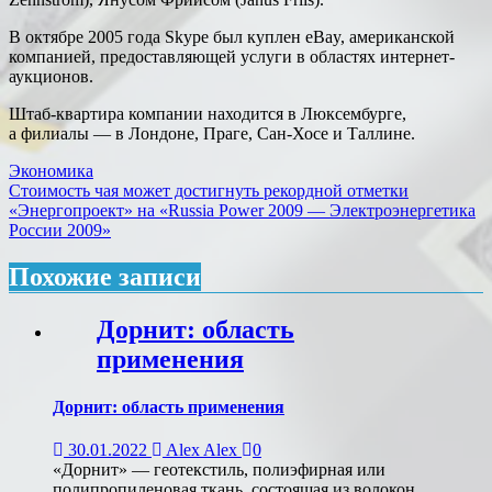
В октябре 2005 года Skype был куплен eBay, американской
компанией, предоставляющей услуги в областях интернет-
аукционов.
Штаб-квартира компании находится в Люксембурге,
а филиалы — в Лондоне, Праге, Сан-Хосе и Таллине.
Экономика
Навигация
Стоимость чая может достигнуть рекордной отметки
«Энергопроект» на «Russia Power 2009 — Электроэнергетика
по
России 2009»
записям
Похожие записи
Дорнит: область
применения
Дорнит: область применения
30.01.2022
Alex Alex
0
«Дорнит» — геотекстиль, полиэфирная или
полипропиленовая ткань, состоящая из волокон,