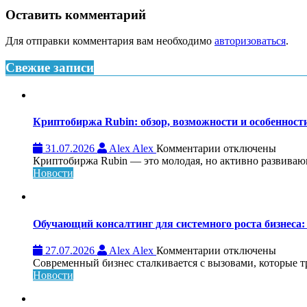
Оставить комментарий
Для отправки комментария вам необходимо
авторизоваться
.
Свежие записи
Криптобиржа Rubin: обзор, возможности и особеннос
к
31.07.2026
Alex Alex
Комментарии
отключены
записи
Криптобиржа Rubin — это молодая, но активно развивающа
Криптобиржа
Новости
Rubin:
обзор,
возможности
и
Обучающий консалтинг для системного роста бизнеса: 
особенности
платформы
к
27.07.2026
Alex Alex
Комментарии
отключены
записи
Современный бизнес сталкивается с вызовами, которые т
Обучающий
Новости
консалтинг
для