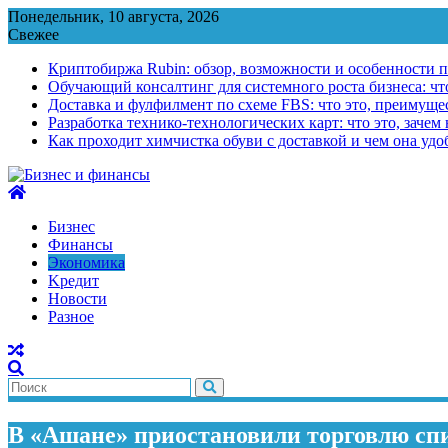
Перейти
Понедельник, 10 августа, 2026
к
Свежее
содержимому
Криптобиржа Rubin: обзор, возможности и особенности 
Обучающий консалтинг для системного роста бизнеса: что
Доставка и фулфилмент по схеме FBS: что это, преимущес
Разработка технико-технологических карт: что это, зачем
Как проходит химчистка обуви с доставкой и чем она удо
Бизнес
Финансы
Экономика
Kредит
Новости
Разное
В «Ашане» приостановили торговлю с