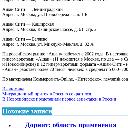
Ашан Сити — Ленинградский
Адрес: г. Москва, ул. Правобережная, д. 1 Б
Ашан Сити — Каширская
Адрес: г. Москва, Каширское шоссе, д. 61, стр. 2
Ашан Сити — Беляево
Адрес: г. Москва, ул. Миклухо-Маклая, д. 32 А
На российском рынке «Ашан» работает с 2002 года. В настояще
гипермаркетами «Ашан» (11 находится в Москве, по два — в С
и Новосибирске) и 12 гипермаркетами формата «Ашан-Сити» (с
«Ашан» работает более 20 тысяч человек: в среднем по 600−700
По материалам Коммерсантъ-Online, «Интерфакс», newsmsk.co
Экономика
Навигация
Миграционный приток в Россию сократился
В Новосибирске представили первое авиа-такси в России
по
записям
Похожие записи
Дорнит: область применения