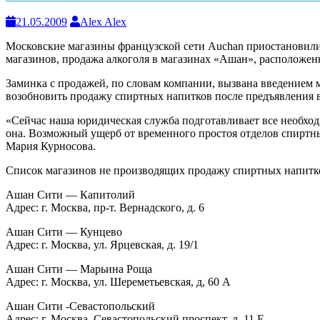
21.05.2009
Alex Alex
Московские магазины французской сети Auchan приостановили
магазинов, продажа алкоголя в магазинах «Ашан», расположен
Заминка с продажей, по словам компании, вызвана введением 
возобновить продажу спиртных напитков после предъявления 
«Сейчас наша юридическая служба подготавливает все необхо
она. Возможный ущерб от временного простоя отделов спиртных
Мария Курносова.
Список магазинов не производящих продажу спиртных напитк
Ашан Сити — Капитолий
Адрес: г. Москва, пр-т. Вернадского, д. 6
Ашан Сити — Кунцево
Адрес: г. Москва, ул. Ярцевская, д. 19/1
Ашан Сити — Марьина Роща
Адрес: г. Москва, ул. Шереметьевская, д, 60 А
Ашан Сити -Севастопольский
Адрес: г. Москва, Севастопольский проспект, д. 11 Е