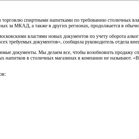
 торговлю спиртными напитками по требованию столичных влас
ных за МКАД, а также в других регионах, продолжается в обыч
московскими властями новых документов по учету оборота алко
всех требуемых документов», сообщила руководитель отдела вн
димые документы. Мы делаем все, чтобы возобновить продажу 
 напитков в столичных магазинах в компании не называют. «Все
ов: