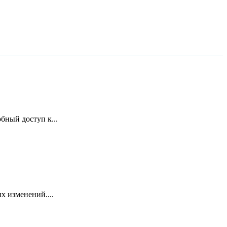
бный доступ к...
х изменений....