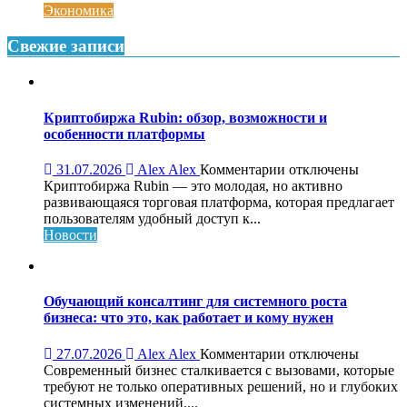
для
Экономика
детской
Свежие записи
Криптобиржа Rubin: обзор, возможности и
особенности платформы
к
31.07.2026
Alex Alex
Комментарии
отключены
записи
Криптобиржа Rubin — это молодая, но активно
Криптобиржа
развивающаяся торговая платформа, которая предлагает
Rubin:
пользователям удобный доступ к...
обзор,
Новости
возможности
и
особенности
платформы
Обучающий консалтинг для системного роста
бизнеса: что это, как работает и кому нужен
к
27.07.2026
Alex Alex
Комментарии
отключены
записи
Современный бизнес сталкивается с вызовами, которые
Обучающий
требуют не только оперативных решений, но и глубоких
консалтинг
системных изменений....