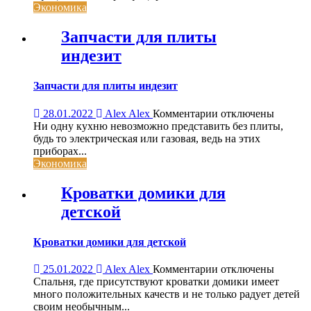
Экономика
Запчасти для плиты
индезит
Запчасти для плиты индезит
к
28.01.2022
Alex Alex
Комментарии
отключены
записи
Ни одну кухню невозможно представить без плиты,
Запчасти
будь то электрическая или газовая, ведь на этих
для
приборах...
плиты
Экономика
индезит
Кроватки домики для
детской
Кроватки домики для детской
к
25.01.2022
Alex Alex
Комментарии
отключены
записи
Спальня, где присутствуют кроватки домики имеет
Кроватки
много положительных качеств и не только радует детей
домики
своим необычным...