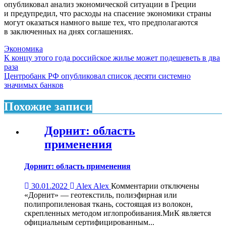
опубликовал анализ экономической ситуации в Греции
и предупредил, что расходы на спасение экономики страны
могут оказаться намного выше тех, что предполагаются
в заключенных на днях соглашениях.
Экономика
Навигация
К концу этого года российское жилье может подешеветь в два
раза
по
Центробанк РФ опубликовал список десяти системно
записям
значимых банков
Похожие записи
Дорнит: область
применения
Дорнит: область применения
к
30.01.2022
Alex Alex
Комментарии
отключены
записи
«Дорнит» — геотекстиль, полиэфирная или
Дорнит:
полипропиленовая ткань, состоящая из волокон,
область
скрепленных методом иглопробивания.МиК является
применения
официальным сертифицированным...