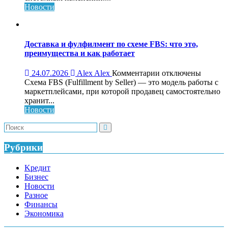
для
Новости
системного
роста
бизнеса:
что
Доставка и фулфилмент по схеме FBS: что это,
это,
преимущества и как работает
как
работает
к
24.07.2026
Alex Alex
Комментарии
отключены
и
записи
Схема FBS (Fulfillment by Seller) — это модель работы с
кому
Доставка
маркетплейсами, при которой продавец самостоятельно
нужен
и
хранит...
фулфилмент
Новости
по
схеме
FBS:
что
Рубрики
это,
преимущества
Kредит
и
Бизнес
как
Новости
работает
Разное
Финансы
Экономика