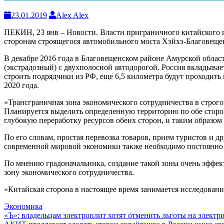
23.01.2019
Alex Alex
ПЕКИН, 23 янв – Новости. Власти приграничного китайского г
сторонам строящегося автомобильного моста Хэйхэ-Благовеще
В декабре 2016 года в Благовещенском районе Амурской облас
(экстрадозный) с двухполосной автодорогой. Россия вкладывает
строить подрядчики из РФ, еще 6,5 километра будут проходить
2020 года.
«Трансграничная зона экономического сотрудничества в строг
Планируется выделить определенную территорию по обе сторон
глубокую переработку ресурсов обеих сторон, и таким образо
По его словам, простая перевозка товаров, прием туристов и 
современной мировой экономики также необходимо постоянно
По мнению градоначальника, создание такой зоны очень эффек
зону экономического сотрудничества.
«Китайская сторона в настоящее время занимается исследован
Экономика
Навигация
«Ъ»: владельцам электроплит хотят отменить льготы на электр