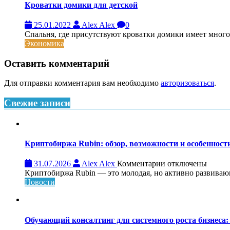
Кроватки домики для детской
25.01.2022
Alex Alex
0
Спальня, где присутствуют кроватки домики имеет много
Экономика
Оставить комментарий
Для отправки комментария вам необходимо
авторизоваться
.
Свежие записи
Криптобиржа Rubin: обзор, возможности и особеннос
к
31.07.2026
Alex Alex
Комментарии
отключены
записи
Криптобиржа Rubin — это молодая, но активно развивающа
Криптобиржа
Новости
Rubin:
обзор,
возможности
и
Обучающий консалтинг для системного роста бизнеса: 
особенности