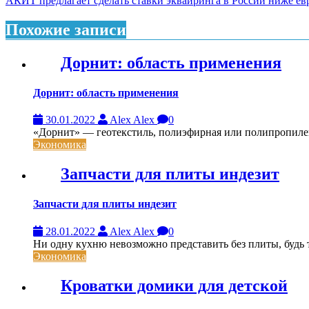
АКИТ предлагает сделать ставки эквайринга в России ниже е
по
записям
Похожие записи
Дорнит: область применения
Дорнит: область применения
30.01.2022
Alex Alex
0
«Дорнит» — геотекстиль, полиэфирная или полипропиле
Экономика
Запчасти для плиты индезит
Запчасти для плиты индезит
28.01.2022
Alex Alex
0
Ни одну кухню невозможно представить без плиты, будь то
Экономика
Кроватки домики для детской