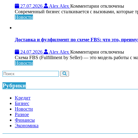
платформы
к
27.07.2026
Alex Alex
Комментарии
отключены
записи
Современный бизнес сталкивается с вызовами, которые т
Обучающий
Новости
консалтинг
для
системного
роста
Доставка и фулфилмент по схеме FBS: что это, преиму
бизнеса:
что
к
24.07.2026
Alex Alex
Комментарии
отключены
это,
записи
Схема FBS (Fulfillment by Seller) — это модель работы с 
как
Доставка
Новости
работает
и
и
фулфилмент
кому
по
нужен
схеме
Рубрики
FBS:
что
Kредит
это,
Бизнес
преимущества
Новости
и
Разное
как
Финансы
работает
Экономика