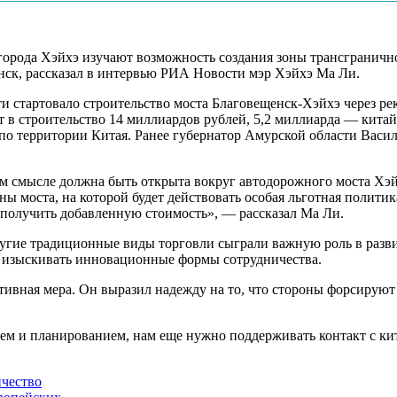
орода Хэйхэ изучают возможность создания зоны трансгранично
нск, рассказал в интервью РИА Новости мэр Хэйхэ Ма Ли.
ти стартовало строительство моста Благовещенск-Хэйхэ через р
 в строительство 14 миллиардов рублей, 5,2 миллиарда — китайс
 по территории Китая. Ранее губернатор Амурской области Васил
ом смысле должна быть открыта вокруг автодорожного моста Хэ
ы моста, на которой будет действовать особая льготная полити
м получить добавленную стоимость», — рассказал Ма Ли.
другие традиционные виды торговли сыграли важную роль в разв
 изыскивать инновационные формы сотрудничества.
тивная мера. Он выразил надежду на то, что стороны форсируют
ием и планированием, нам еще нужно поддерживать контакт с ки
ичество