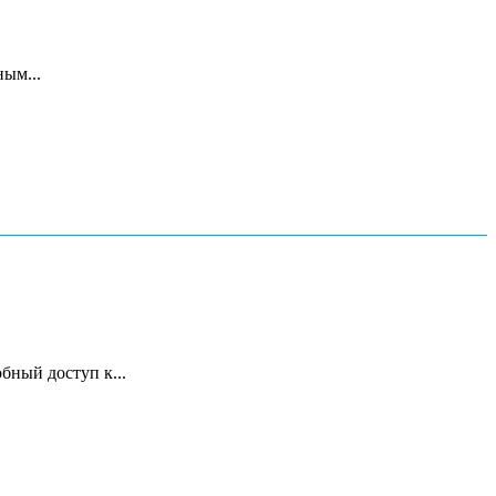
ым...
бный доступ к...