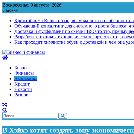
Перейти
Воскресенье, 9 августа, 2026
к
Свежее
содержимому
Криптобиржа Rubin: обзор, возможности и особенности 
Обучающий консалтинг для системного роста бизнеса: что
Доставка и фулфилмент по схеме FBS: что это, преимущес
Разработка технико-технологических карт: что это, зачем
Как проходит химчистка обуви с доставкой и чем она удо
Бизнес
Финансы
Экономика
Kредит
Новости
Разное
В Хэйхэ хотят создать зону экономичес