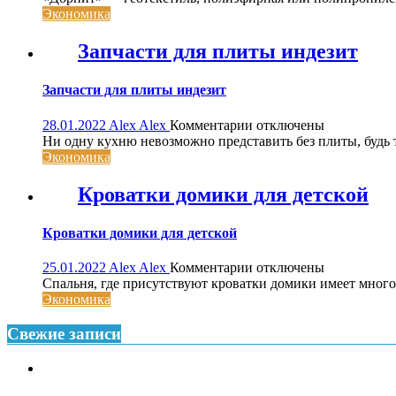
Дорнит:
Экономика
область
применения
Запчасти для плиты индезит
Запчасти для плиты индезит
к
28.01.2022
Alex Alex
Комментарии
отключены
записи
Ни одну кухню невозможно представить без плиты, будь то
Запчасти
Экономика
для
плиты
Кроватки домики для детской
индезит
Кроватки домики для детской
к
25.01.2022
Alex Alex
Комментарии
отключены
записи
Спальня, где присутствуют кроватки домики имеет много
Кроватки
Экономика
домики
для
Свежие записи
детской