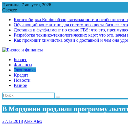
Перейти
Пятница, 7 августа, 2026
к
Свежее
содержимому
Криптобиржа Rubin: обзор, возможности и особенности 
Обучающий консалтинг для системного роста бизнеса: что
Доставка и фулфилмент по схеме FBS: что это, преимущес
Разработка технико-технологических карт: что это, зачем
Как проходит химчистка обуви с доставкой и чем она удо
Бизнес
Финансы
Экономика
Kредит
Новости
Разное
В Мордовии продлили программу льготн
27.12.2018
Alex Alex