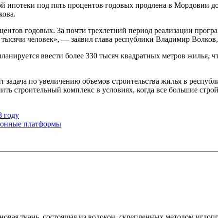
отеки под пять процентов годовых продлена в Мордовии до 1 
кова.
центов годовых. За почти трехлетний период реализации прогр
 тысячи человек», — заявил глава республики Владимир Волков
планируется ввести более 330 тысяч квадратных метров жилья, чт
 задача по увеличению объемов строительства жилья в республик
ить строительный комплекс в условиях, когда все большие стр
8 году
тронные платформы
новая ткань, состоящая из волокон, скрепленных методом игло