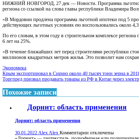
НИЖНИЙ НОВГОРОД, 27 дек — Новости. Программа льготной ип
региона со ссылкой на слова главы республики Владимира Вол
«В Мордовии продлена программа льготной ипотеки под 5 про
действующих льготных условиях ею воспользовались около 4,3
По его словам, в этом году в строительном комплексе региона 
6 лет на 25%.
«В течение ближайших лет перед строителями республики стоит
миллионов квадратных метров жилья. Это позволит нам сохран
Экономика
Навигация
Крым экспортировал в Сирию около 40 тысяч тонн зерна в 201
Торгпред призвал продавать товары из РФ в Китае через элек
по
записям
Похожие записи
Дорнит: область применения
Дорнит: область применения
к
30.01.2022
Alex Alex
Комментарии
отключены
записи
«Дорнит» — геотекстиль, полиэфирная или полипропиле