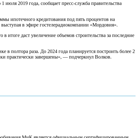
июля 2019 года, сообщает пресс-служба правительства
аммы ипотечного кредитования под пять процентов на
, выступая в эфире гостелерадиокомпании «Мордовия».
о в итоге даст увеличение объемов строительства за последние
е в полтора раза. До 2024 года планируется построить более 2
ойки практически завершены», — подчеркнул Волков.
пробивания.МиК является официальным сертифицированным...