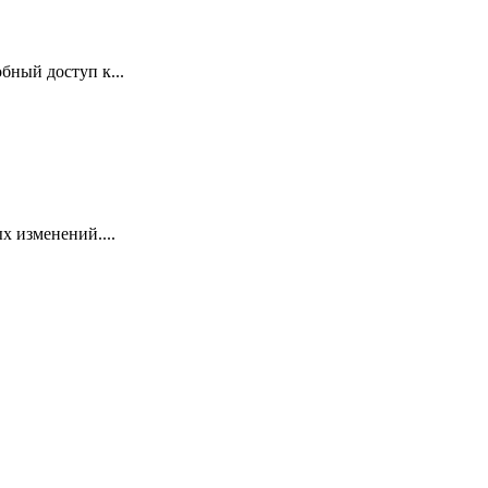
бный доступ к...
х изменений....