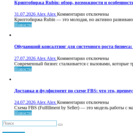
Криптобиржа Rubin: обзор, возможности и особеннос
к
31.07.2026
Alex Alex
Комментарии
отключены
записи
Криптобиржа Rubin — это молодая, но активно развивающа
Криптобиржа
Новости
Rubin:
обзор,
возможности
и
Обучающий консалтинг для системного роста бизнеса: 
особенности
платформы
к
27.07.2026
Alex Alex
Комментарии
отключены
записи
Современный бизнес сталкивается с вызовами, которые т
Обучающий
Новости
консалтинг
для
системного
роста
Доставка и фулфилмент по схеме FBS: что это, преиму
бизнеса:
что
к
24.07.2026
Alex Alex
Комментарии
отключены
это,
записи
Схема FBS (Fulfillment by Seller) — это модель работы с 
как
Доставка
Новости
работает
и
и
фулфилмент
кому
по
нужен