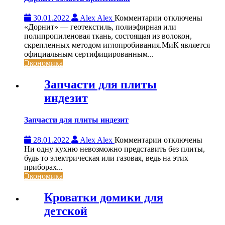
к
30.01.2022
Alex Alex
Комментарии
отключены
записи
«Дорнит» — геотекстиль, полиэфирная или
Дорнит:
полипропиленовая ткань, состоящая из волокон,
область
скрепленных методом иглопробивания.МиК является
применения
официальным сертифицированным...
Экономика
Запчасти для плиты
индезит
Запчасти для плиты индезит
к
28.01.2022
Alex Alex
Комментарии
отключены
записи
Ни одну кухню невозможно представить без плиты,
Запчасти
будь то электрическая или газовая, ведь на этих
для
приборах...
плиты
Экономика
индезит
Кроватки домики для
детской