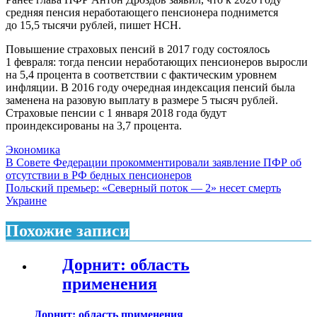
средняя пенсия неработающего пенсионера поднимется
до 15,5 тысячи рублей, пишет НСН.
Повышение страховых пенсий в 2017 году состоялось
1 февраля: тогда пенсии неработающих пенсионеров выросли
на 5,4 процента в соответствии с фактическим уровнем
инфляции. В 2016 году очередная индексация пенсий была
заменена на разовую выплату в размере 5 тысяч рублей.
Страховые пенсии с 1 января 2018 года будут
проиндексированы на 3,7 процента.
Экономика
Навигация
В Совете Федерации прокомментировали заявление ПФР об
отсутствии в РФ бедных пенсионеров
по
Польский премьер: «Северный поток — 2» несет смерть
записям
Украине
Похожие записи
Дорнит: область
применения
Дорнит: область применения