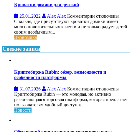
Кроватки домики для детской
к
25.01.2022
Alex Alex
Комментарии
отключены
записи
Спальня, где присутствуют кроватки домики имеет
Кроватки
много положительных качеств и не только радует детей
домики
своим необычным...
для
Экономика
детской
Свежие записи
Криптобиржа Rubin: обзор, возможности и
особенности платформы
к
31.07.2026
Alex Alex
Комментарии
отключены
записи
Криптобиржа Rubin — это молодая, но активно
Криптобиржа
развивающаяся торговая платформа, которая предлагает
Rubin:
пользователям удобный доступ к...
обзор,
Новости
возможности
и
особенности
платформы
Обучающий консалтинг для системного роста