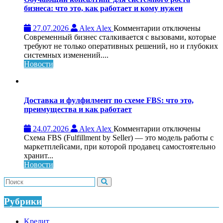
бизнеса: что это, как работает и кому нужен
к
27.07.2026
Alex Alex
Комментарии
отключены
записи
Современный бизнес сталкивается с вызовами, которые
Обучающий
требуют не только оперативных решений, но и глубоких
консалтинг
системных изменений....
для
Новости
системного
роста
бизнеса:
что
Доставка и фулфилмент по схеме FBS: что это,
это,
преимущества и как работает
как
работает
к
24.07.2026
Alex Alex
Комментарии
отключены
и
записи
Схема FBS (Fulfillment by Seller) — это модель работы с
кому
Доставка
маркетплейсами, при которой продавец самостоятельно
нужен
и
хранит...
фулфилмент
Новости
по
схеме
FBS:
что
Рубрики
это,
преимущества
Kредит