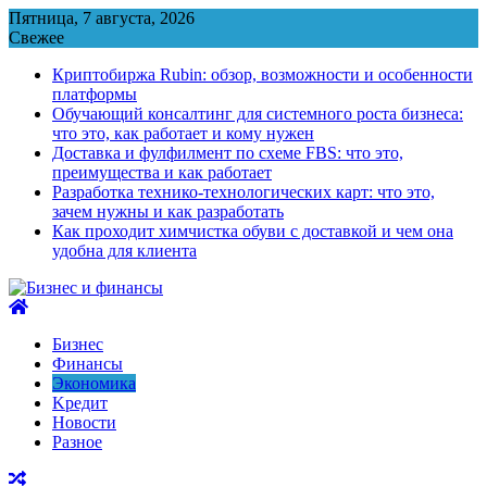
Перейти
Пятница, 7 августа, 2026
к
Свежее
содержимому
Криптобиржа Rubin: обзор, возможности и особенности
платформы
Обучающий консалтинг для системного роста бизнеса:
что это, как работает и кому нужен
Доставка и фулфилмент по схеме FBS: что это,
преимущества и как работает
Разработка технико-технологических карт: что это,
зачем нужны и как разработать
Как проходит химчистка обуви с доставкой и чем она
удобна для клиента
Бизнес
Финансы
Экономика
Kредит
Новости
Разное