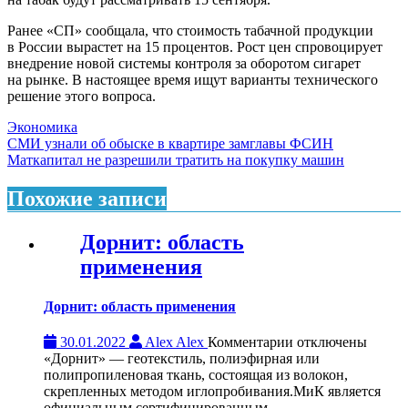
Ранее «СП» сообщала, что стоимость табачной продукции
в России вырастет на 15 процентов. Рост цен спровоцирует
внедрение новой системы контроля за оборотом сигарет
на рынке. В настоящее время ищут варианты технического
решение этого вопроса.
Экономика
Навигация
СМИ узнали об обыске в квартире замглавы ФСИН
Маткапитал не разрешили тратить на покупку машин
по
записям
Похожие записи
Дорнит: область
применения
Дорнит: область применения
к
30.01.2022
Alex Alex
Комментарии
отключены
записи
«Дорнит» — геотекстиль, полиэфирная или
Дорнит:
полипропиленовая ткань, состоящая из волокон,
область
скрепленных методом иглопробивания.МиК является
применения
официальным сертифицированным...