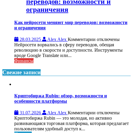
переводов: возможности и
аренды
квартиры
ограничения
Как нейросети меняют мир переводов: возможности
и ограничения
к
28.03.2025
Alex Alex
Комментарии
отключены
записи
Нейросети ворвались в сферу переводов, обещая
Как
революцию в скорости и доступности. Инструменты
нейросети
вроде Google Translate или...
меняют
Финансы
мир
переводов:
Свежие записи
возможности
и
ограничения
Криптобиржа Rubin: обзор, возможности и
особенности платформы
к
31.07.2026
Alex Alex
Комментарии
отключены
записи
Криптобиржа Rubin — это молодая, но активно
Криптобиржа
развивающаяся торговая платформа, которая предлагает
Rubin:
пользователям удобный доступ к...