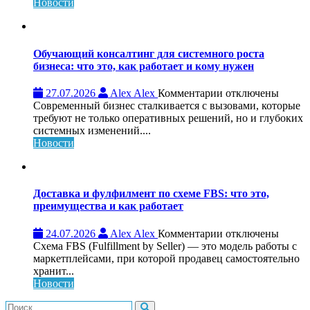
обзор,
Новости
возможности
и
особенности
платформы
Обучающий консалтинг для системного роста
бизнеса: что это, как работает и кому нужен
к
27.07.2026
Alex Alex
Комментарии
отключены
записи
Современный бизнес сталкивается с вызовами, которые
Обучающий
требуют не только оперативных решений, но и глубоких
консалтинг
системных изменений....
для
Новости
системного
роста
бизнеса:
что
Доставка и фулфилмент по схеме FBS: что это,
это,
преимущества и как работает
как
работает
к
24.07.2026
Alex Alex
Комментарии
отключены
и
записи
Схема FBS (Fulfillment by Seller) — это модель работы с
кому
Доставка
маркетплейсами, при которой продавец самостоятельно
нужен
и
хранит...
фулфилмент
Новости
по
схеме