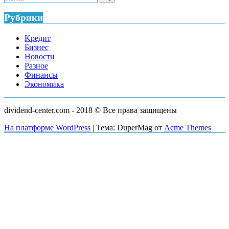
FBS:
что
Рубрики
это,
преимущества
Kредит
и
Бизнес
как
Новости
работает
Разное
Финансы
Экономика
dividend-center.com - 2018 © Все права защищены
На платформе WordPress
|
Тема: DuperMag от
Acme Themes