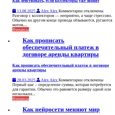
Как действовать, если коллекторы уже звонят
к
13.08.2025
Alex Alex
Комментарии
отключены
записи
Разговор с коллектором — неприятно, а чаще стрессово.
Как
Обычно на другом конце провода обзываются, ругаются
действовать,
матом,...
если
Финансы
коллекторы
уже
Как прописать
звонят
обеспечительный платеж в
договоре аренды квартиры
Как прописать обеспечительный платеж в договоре
аренды квартиры
к
28.03.2025
Alex Alex
Комментарии
отключены
записи
Первый шаг – определение суммы, которая потребуется
Как
для гарантии. Обычно это равняется размеру одной или
прописать
нескольких...
обеспечительный
Финансы
платеж
в
Как нейросети меняют мир
договоре