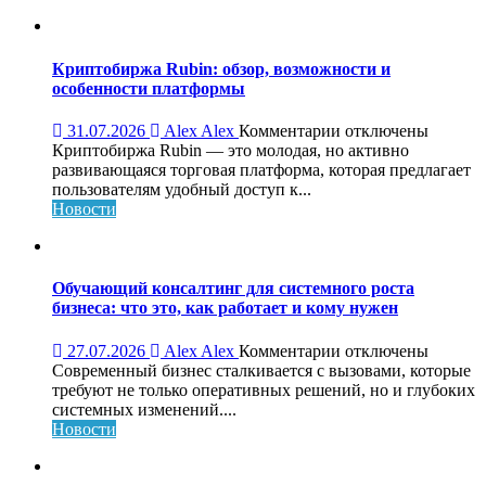
и
ограничения
Криптобиржа Rubin: обзор, возможности и
особенности платформы
к
31.07.2026
Alex Alex
Комментарии
отключены
записи
Криптобиржа Rubin — это молодая, но активно
Криптобиржа
развивающаяся торговая платформа, которая предлагает
Rubin:
пользователям удобный доступ к...
обзор,
Новости
возможности
и
особенности
платформы
Обучающий консалтинг для системного роста
бизнеса: что это, как работает и кому нужен
к
27.07.2026
Alex Alex
Комментарии
отключены
записи
Современный бизнес сталкивается с вызовами, которые
Обучающий
требуют не только оперативных решений, но и глубоких
консалтинг
системных изменений....
для
Новости
системного
роста