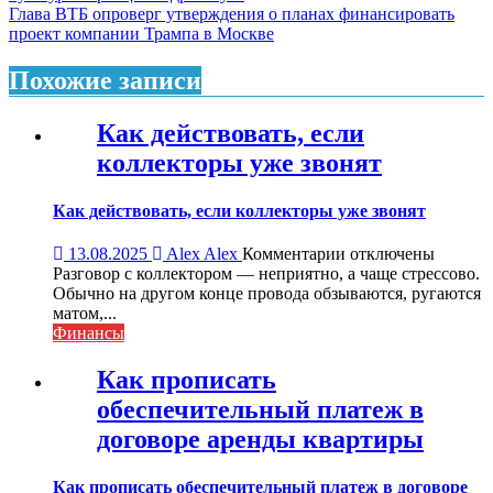
по
Глава ВТБ опроверг утверждения о планах финансировать
записям
проект компании Трампа в Москве
Похожие записи
Как действовать, если
коллекторы уже звонят
Как действовать, если коллекторы уже звонят
к
13.08.2025
Alex Alex
Комментарии
отключены
записи
Разговор с коллектором — неприятно, а чаще стрессово.
Как
Обычно на другом конце провода обзываются, ругаются
действовать,
матом,...
если
Финансы
коллекторы
уже
Как прописать
звонят
обеспечительный платеж в
договоре аренды квартиры
Как прописать обеспечительный платеж в договоре