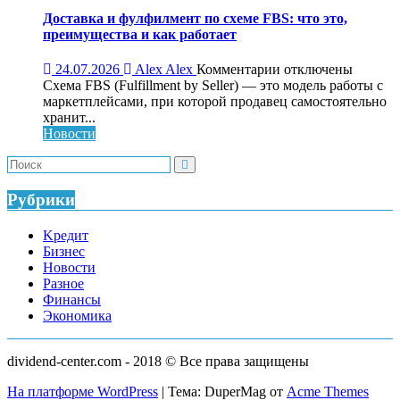
бизнеса:
что
Доставка и фулфилмент по схеме FBS: что это,
это,
преимущества и как работает
как
работает
к
24.07.2026
Alex Alex
Комментарии
отключены
и
записи
Схема FBS (Fulfillment by Seller) — это модель работы с
кому
Доставка
маркетплейсами, при которой продавец самостоятельно
нужен
и
хранит...
фулфилмент
Новости
по
схеме
FBS:
что
Рубрики
это,
преимущества
Kредит
и
Бизнес
как
Новости
работает
Разное
Финансы
Экономика
dividend-center.com - 2018 © Все права защищены
На платформе WordPress
|
Тема: DuperMag от
Acme Themes