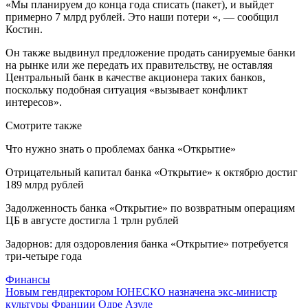
«Мы планируем до конца года списать (пакет), и выйдет
примерно 7 млрд рублей. Это наши потери «, — сообщил
Костин.
Он также выдвинул предложение продать санируемые банки
на рынке или же передать их правительству, не оставляя
Центральный банк в качестве акционера таких банков,
поскольку подобная ситуация «вызывает конфликт
интересов».
Смотрите также
Что нужно знать о проблемах банка «Открытие»
Отрицательный капитал банка «Открытие» к октябрю достиг
189 млрд рублей
Задолженность банка «Открытие» по возвратным операциям
ЦБ в августе достигла 1 трлн рублей
Задорнов: для оздоровления банка «Открытие» потребуется
три-четыре года
Финансы
Навигация
Новым гендиректором ЮНЕСКО назначена экс-министр
культуры Франции Одре Азуле