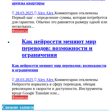
аренды квартиры
к
28.03.2025
Alex Alex
Комментарии
отключены
записи
Первый шаг – определение суммы, которая потребуется
Как
для гарантии. Обычно это равняется размеру одной или
прописать
нескольких...
обеспечительный
Финансы
платеж
в
Как нейросети меняют мир
договоре
переводов: возможности и
аренды
квартиры
ограничения
Как нейросети меняют мир переводов: возможности
и ограничения
к
28.03.2025
Alex Alex
Комментарии
отключены
записи
Нейросети ворвались в сферу переводов, обещая
Как
революцию в скорости и доступности. Инструменты
нейросети
вроде Google Translate или...
меняют
Финансы
мир
переводов:
Свежие записи
возможности