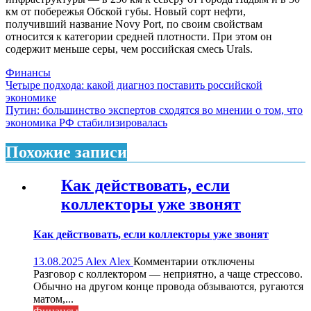
км от побережья Обской губы. Новый сорт нефти,
получивший название Novy Port, по своим свойствам
относится к категории средней плотности. При этом он
содержит меньше серы, чем российская смесь Urals.
Финансы
Навигация
Четыре подхода: какой диагноз поставить российской
экономике
по
Путин: большинство экспертов сходятся во мнении о том, что
записям
экономика РФ стабилизировалась
Похожие записи
Как действовать, если
коллекторы уже звонят
Как действовать, если коллекторы уже звонят
к
13.08.2025
Alex Alex
Комментарии
отключены
записи
Разговор с коллектором — неприятно, а чаще стрессово.
Как
Обычно на другом конце провода обзываются, ругаются
действовать,
матом,...
если