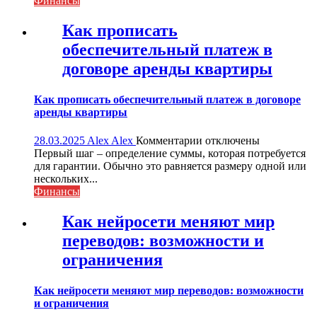
Финансы
коллекторы
уже
Как прописать
звонят
обеспечительный платеж в
договоре аренды квартиры
Как прописать обеспечительный платеж в договоре
аренды квартиры
к
28.03.2025
Alex Alex
Комментарии
отключены
записи
Первый шаг – определение суммы, которая потребуется
Как
для гарантии. Обычно это равняется размеру одной или
прописать
нескольких...
обеспечительный
Финансы
платеж
в
Как нейросети меняют мир
договоре
переводов: возможности и
аренды
квартиры
ограничения
Как нейросети меняют мир переводов: возможности
и ограничения