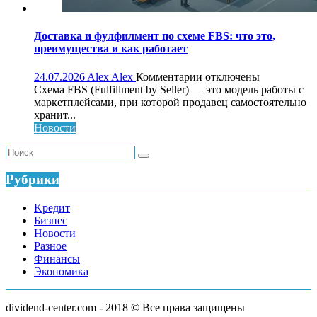
Доставка и фулфилмент по схеме FBS: что это,
преимущества и как работает
к
24.07.2026
Alex Alex
Комментарии
отключены
записи
Схема FBS (Fulfillment by Seller) — это модель работы с
Доставка
маркетплейсами, при которой продавец самостоятельно
и
хранит...
фулфилмент
Новости
по
схеме
FBS:
что
Рубрики
это,
преимущества
Kредит
и
Бизнес
как
Новости
работает
Разное
Финансы
Экономика
dividend-center.com - 2018 © Все права защищены