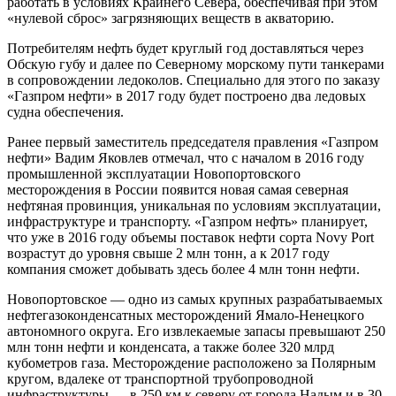
работать в условиях Крайнего Севера, обеспечивая при этом
«нулевой сброс» загрязняющих веществ в акваторию.
Потребителям нефть будет круглый год доставляться через
Обскую губу и далее по Северному морскому пути танкерами
в сопровождении ледоколов. Специально для этого по заказу
«Газпром нефти» в 2017 году будет построено два ледовых
судна обеспечения.
Ранее первый заместитель председателя правления «Газпром
нефти» Вадим Яковлев отмечал, что с началом в 2016 году
промышленной эксплуатации Новопортовского
месторождения в России появится новая самая северная
нефтяная провинция, уникальная по условиям эксплуатации,
инфраструктуре и транспорту. «Газпром нефть» планирует,
что уже в 2016 году объемы поставок нефти сорта Novy Port
возрастут до уровня свыше 2 млн тонн, а к 2017 году
компания сможет добывать здесь более 4 млн тонн нефти.
Новопортовское — одно из самых крупных разрабатываемых
нефтегазоконденсатных месторождений Ямало-Ненецкого
автономного округа. Его извлекаемые запасы превышают 250
млн тонн нефти и конденсата, а также более 320 млрд
кубометров газа. Месторождение расположено за Полярным
кругом, вдалеке от транспортной трубопроводной
инфраструктуры — в 250 км к северу от города Надым и в 30