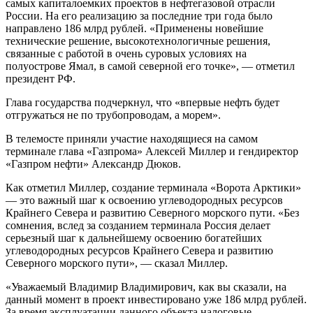
самых капиталоемких проектов в нефтегазовой отрасли
России. На его реализацию за последние три года было
направлено 186 млрд рублей. «Применены новейшие
технические решение, высокотехнологичные решения,
связанные с работой в очень суровых условиях на
полуострове Ямал, в самой северной его точке», — отметил
президент РФ.
Глава государства подчеркнул, что «впервые нефть будет
отгружаться не по трубопроводам, а морем».
В телемосте приняли участие находящиеся на самом
терминале глава «Газпрома» Алексей Миллер и гендиректор
«Газпром нефти» Александр Дюков.
Как отметил Миллер, создание терминала «Ворота Арктики»
— это важный шаг к освоению углеводородных ресурсов
Крайнего Севера и развитию Северного морского пути. «Без
сомнения, вслед за созданием терминала Россия делает
серьезный шаг к дальнейшему освоению богатейших
углеводородных ресурсов Крайнего Севера и развитию
Северного морского пути», — сказал Миллер.
«Уважаемый Владимир Владимирович, как вы сказали, на
данный момент в проект инвестировано уже 186 млрд рублей.
За время эксплуатации данного объекта налоговые