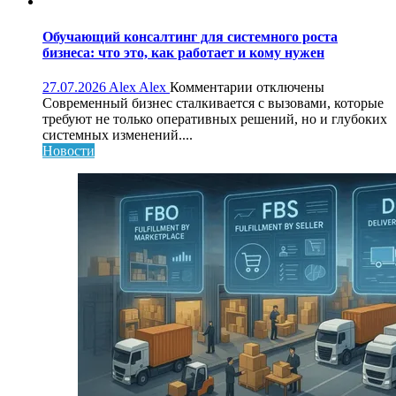
и
особенности
платформы
Обучающий консалтинг для системного роста
бизнеса: что это, как работает и кому нужен
к
27.07.2026
Alex Alex
Комментарии
отключены
записи
Современный бизнес сталкивается с вызовами, которые
Обучающий
требуют не только оперативных решений, но и глубоких
консалтинг
системных изменений....
для
Новости
системного
роста
бизнеса:
что
это,
как
работает
и
кому
нужен