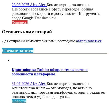
к
28.03.2025
Alex Alex
Комментарии
отключены
записи
Нейросети ворвались в сферу переводов, обещая
Как
революцию в скорости и доступности. Инструменты
нейросети
вроде Google Translate или...
меняют
Финансы
мир
переводов:
Оставить комментарий
возможности
и
Для отправки комментария вам необходимо
авторизоваться
.
ограничения
Свежие записи
Криптобиржа Rubin: обзор, возможности и
особенности платформы
к
31.07.2026
Alex Alex
Комментарии
отключены
записи
Криптобиржа Rubin — это молодая, но активно
Криптобиржа
развивающаяся торговая платформа, которая предлагает
Rubin:
пользователям удобный доступ к...
обзор,
Новости
возможности