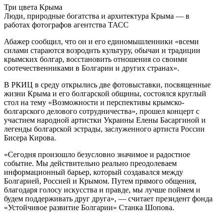
Три цвета Крыма
Люди, природные богатства и архитектура Крыма — в
работах фотографов агентства ТАСС
Абажер сообщил, что он и его единомышленники «всеми
силами стараются возродить культуру, обычаи и традиции
крымских болгар, восстановить отношения со своими
соотечественниками в Болгарии и других странах».
В РКИЦ в среду открылись две фотовыставки, посвященные
жизни Крыма и его болгарской общины, состоялся круглый
стол на тему «Возможности и перспективы крымско-
болгарского делового сотрудничества», прошел концерт с
участием народной артистки Украины Елены Басаргиной и
легенды болгарской эстрады, заслуженного артиста России
Бисера Кирова.
«Сегодня произошло безусловно значимое и радостное
событие. Мы действительно реально преодолеваем
информационный барьер, который создавался между
Болгарией, Россией и Крымом. Путем прямого общения,
благодаря голосу искусства и правде, мы лучше поймем и
будем поддерживать друг друга», — считает президент фонда
«Устойчивое развитие Болгарии» Станка Шопова.