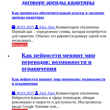
договоре аренды квартиры
Как прописать обеспечительный платеж в договоре
аренды квартиры
к
28.03.2025
Alex Alex
Комментарии
отключены
записи
Первый шаг – определение суммы, которая потребуется
Как
для гарантии. Обычно это равняется размеру одной или
прописать
нескольких...
обеспечительный
Финансы
платеж
в
Как нейросети меняют мир
договоре
переводов: возможности и
аренды
квартиры
ограничения
Как нейросети меняют мир переводов: возможности
и ограничения
к
28.03.2025
Alex Alex
Комментарии
отключены
записи
Нейросети ворвались в сферу переводов, обещая
Как
революцию в скорости и доступности. Инструменты
нейросети
вроде Google Translate или...