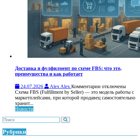
работает
и
кому
нужен
Доставка и фулфилмент по схеме FBS: что это,
преимущества и как работает
к
24.07.2026
Alex Alex
Комментарии
отключены
записи
Схема FBS (Fulfillment by Seller) — это модель работы с
Доставка
маркетплейсами, при которой продавец самостоятельно
и
хранит...
фулфилмент
Новости
по
схеме
FBS:
что
Рубрики
это,