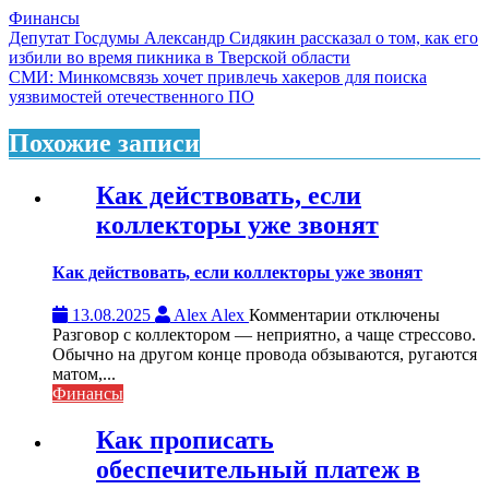
Финансы
Навигация
Депутат Госдумы Александр Сидякин рассказал о том, как его
избили во время пикника в Тверской области
по
СМИ: Минкомсвязь хочет привлечь хакеров для поиска
записям
уязвимостей отечественного ПО
Похожие записи
Как действовать, если
коллекторы уже звонят
Как действовать, если коллекторы уже звонят
к
13.08.2025
Alex Alex
Комментарии
отключены
записи
Разговор с коллектором — неприятно, а чаще стрессово.
Как
Обычно на другом конце провода обзываются, ругаются
действовать,
матом,...
если
Финансы
коллекторы
уже
Как прописать
звонят
обеспечительный платеж в