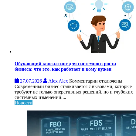
Обучающий консалтинг для системного роста
бизнеса: что это, как работает и кому нужен
к
27.07.2026
Alex Alex
Комментарии
отключены
записи
Современный бизнес сталкивается с вызовами, которые
Обучающий
требуют не только оперативных решений, но и глубоких
консалтинг
системных изменений....
для
Новости
системного
роста
бизнеса:
что
это,
как