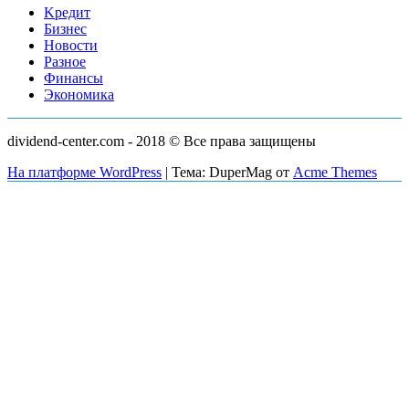
преимущества
Kредит
и
Бизнес
как
Новости
работает
Разное
Финансы
Экономика
dividend-center.com - 2018 © Все права защищены
На платформе WordPress
|
Тема: DuperMag от
Acme Themes