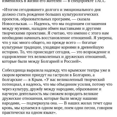
изменилось в жизни его жителей — в спецпроекте ТАСС
«Итогом сегодняшнего долгого и эмоционального дня
должно стать рождение больших культурологических
проектов, образовательных программ, — сказала
Новосельская. — Надеюсь, что мы подпишем соглашения
между музеями, наладим обмен выставками и другими
творческими проектами. Я считаю, что именно с этого нам
необходимо начинать восстановление отношений. Я уверена,
что у нас много общего, но прежде всего — богатые
культурные традиции, уходящие корнями в древнейшую
историю. То, что происходит сегодня, — это возрождение и
оздоровление тех великолепных и дружеских отношений,
которые были между Болгарией и Россией».
Собеседница выразила надежду, что крымские театры уже в
скором времени приедут на гастроли в Болгарию, а
болгарские — в Крым. «У вас великолепный творческий
потенциал, я надеюсь, что мы объединим усилия, потому что
через культуру, дружбу между народами, образование и
научную деятельность мы сможем возродить великие
дружеские отношения, которые были между нашими
народами, — подчеркнула она. — В наших жилах течет одна
кровь, мы купаемся в одном море, поем одни песни, говорим
практически на одном языке».