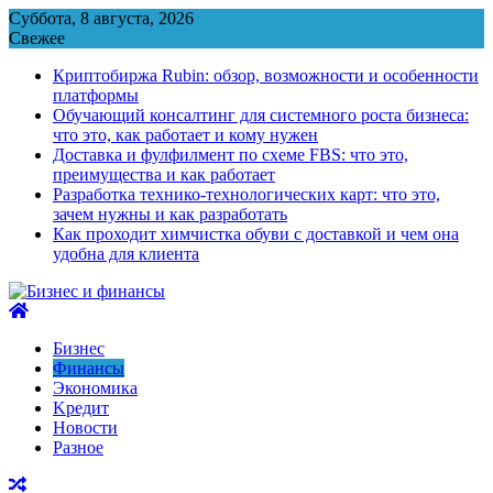
Перейти
Суббота, 8 августа, 2026
к
Свежее
содержимому
Криптобиржа Rubin: обзор, возможности и особенности
платформы
Обучающий консалтинг для системного роста бизнеса:
что это, как работает и кому нужен
Доставка и фулфилмент по схеме FBS: что это,
преимущества и как работает
Разработка технико-технологических карт: что это,
зачем нужны и как разработать
Как проходит химчистка обуви с доставкой и чем она
удобна для клиента
Бизнес
Финансы
Экономика
Kредит
Новости
Разное