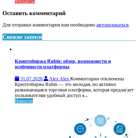
меняют
Финансы
мир
переводов:
Оставить комментарий
возможности
и
Для отправки комментария вам необходимо
авторизоваться
.
ограничения
Свежие записи
Криптобиржа Rubin: обзор, возможности и
особенности платформы
к
31.07.2026
Alex Alex
Комментарии
отключены
записи
Криптобиржа Rubin — это молодая, но активно
Криптобиржа
развивающаяся торговая платформа, которая предлагает
Rubin:
пользователям удобный доступ к...
обзор,
Новости
возможности
и
особенности
платформы