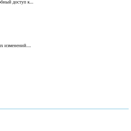
бный доступ к...
х изменений....