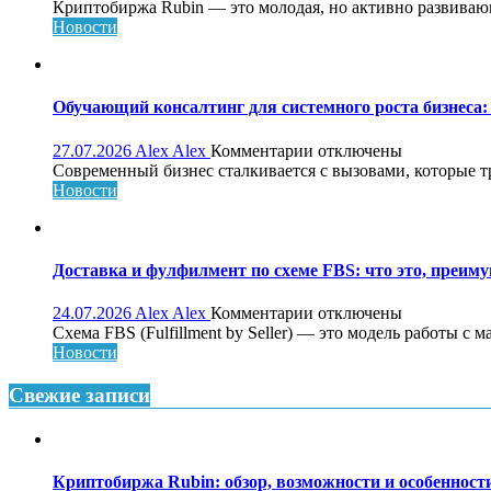
записи
Криптобиржа Rubin — это молодая, но активно развивающа
Криптобиржа
Новости
Rubin:
обзор,
возможности
и
Обучающий консалтинг для системного роста бизнеса: 
особенности
платформы
к
27.07.2026
Alex Alex
Комментарии
отключены
записи
Современный бизнес сталкивается с вызовами, которые т
Обучающий
Новости
консалтинг
для
системного
роста
Доставка и фулфилмент по схеме FBS: что это, преиму
бизнеса:
что
к
24.07.2026
Alex Alex
Комментарии
отключены
это,
записи
Схема FBS (Fulfillment by Seller) — это модель работы с 
как
Доставка
Новости
работает
и
и
фулфилмент
Свежие записи
кому
по
нужен
схеме
FBS:
что
Криптобиржа Rubin: обзор, возможности и особеннос
это,