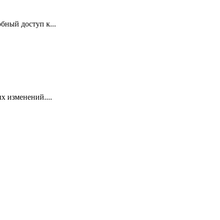
бный доступ к...
х изменений....