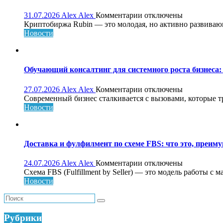
преимущества
к
31.07.2026
Alex Alex
Комментарии
отключены
и
записи
Криптобиржа Rubin — это молодая, но активно развивающа
как
Криптобиржа
Новости
работает
Rubin:
обзор,
возможности
и
Обучающий консалтинг для системного роста бизнеса: 
особенности
платформы
к
27.07.2026
Alex Alex
Комментарии
отключены
записи
Современный бизнес сталкивается с вызовами, которые т
Обучающий
Новости
консалтинг
для
системного
роста
Доставка и фулфилмент по схеме FBS: что это, преиму
бизнеса:
что
к
24.07.2026
Alex Alex
Комментарии
отключены
это,
записи
Схема FBS (Fulfillment by Seller) — это модель работы с 
как
Доставка
Новости
работает
и
и
фулфилмент
кому
по
нужен
схеме
Рубрики