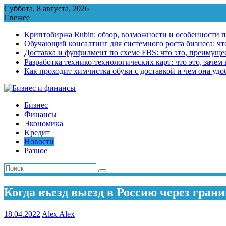
Перейти
Суббота, 8 августа, 2026
к
Свежее
содержимому
Криптобиржа Rubin: обзор, возможности и особенности 
Обучающий консалтинг для системного роста бизнеса: что
Доставка и фулфилмент по схеме FBS: что это, преимущес
Разработка технико-технологических карт: что это, зачем
Как проходит химчистка обуви с доставкой и чем она удо
Бизнес
Финансы
Экономика
Kредит
Новости
Разное
Когда въезд выезд в Россию через гра
18.04.2022
Alex Alex