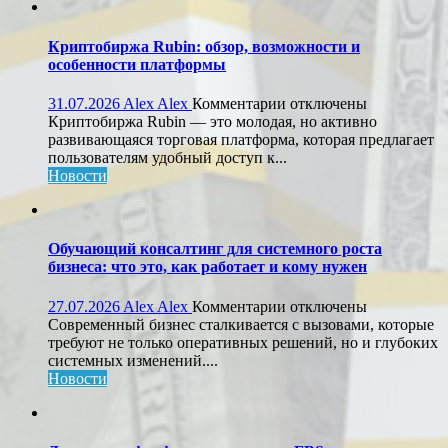
Криптобиржа Rubin: обзор, возможности и
особенности платформы
к
31.07.2026
Alex Alex
Комментарии
отключены
записи
Криптобиржа Rubin — это молодая, но активно
Криптобиржа
развивающаяся торговая платформа, которая предлагает
Rubin:
пользователям удобный доступ к...
обзор,
Новости
возможности
и
особенности
платформы
Обучающий консалтинг для системного роста
бизнеса: что это, как работает и кому нужен
к
27.07.2026
Alex Alex
Комментарии
отключены
записи
Современный бизнес сталкивается с вызовами, которые
Обучающий
требуют не только оперативных решений, но и глубоких
консалтинг
системных изменений....
для
Новости
системного
роста
бизнеса: