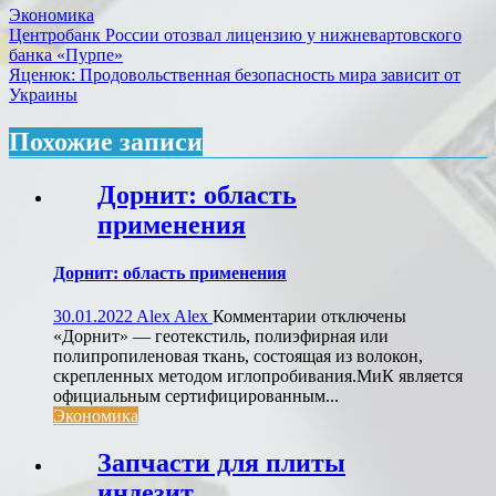
Экономика
Навигация
Центробанк России отозвал лицензию у нижневартовского
банка «Пурпе»
по
Яценюк: Продовольственная безопасность мира зависит от
записям
Украины
Похожие записи
Дорнит: область
применения
Дорнит: область применения
к
30.01.2022
Alex Alex
Комментарии
отключены
записи
«Дорнит» — геотекстиль, полиэфирная или
Дорнит:
полипропиленовая ткань, состоящая из волокон,
область
скрепленных методом иглопробивания.МиК является
применения
официальным сертифицированным...
Экономика
Запчасти для плиты
индезит