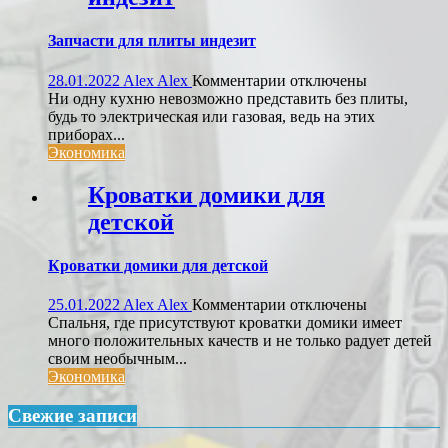
Запчасти для плиты индезит
к
28.01.2022
Alex Alex
Комментарии
отключены
записи
Ни одну кухню невозможно представить без плиты,
Запчасти
будь то электрическая или газовая, ведь на этих
для
приборах...
плиты
Экономика
индезит
Кроватки домики для
детской
Кроватки домики для детской
к
25.01.2022
Alex Alex
Комментарии
отключены
записи
Спальня, где присутствуют кроватки домики имеет
Кроватки
много положительных качеств и не только радует детей
домики
своим необычным...
для
Экономика
детской
Свежие записи