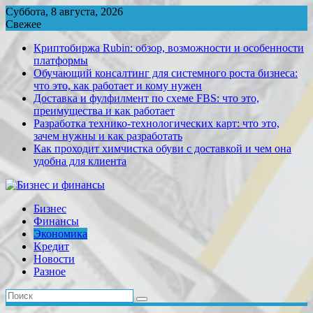
Перейти
Суббота, 8 августа, 2026
к
Свежее
содержимому
Криптобиржа Rubin: обзор, возможности и особенности
платформы
Обучающий консалтинг для системного роста бизнеса:
что это, как работает и кому нужен
Доставка и фулфилмент по схеме FBS: что это,
преимущества и как работает
Разработка технико-технологических карт: что это,
зачем нужны и как разработать
Как проходит химчистка обуви с доставкой и чем она
удобна для клиента
Бизнес
Финансы
Экономика
Kредит
Новости
Разное